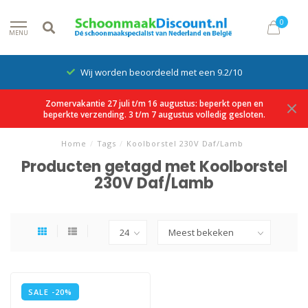
0
MENU
Wij worden beoordeeld met een 9.2/10
Zomervakantie 27 juli t/m 16 augustus: beperkt open en
beperkte verzending. 3 t/m 7 augustus volledig gesloten.
Home
/
Tags
/
Koolborstel 230V Daf/Lamb
Producten getagd met Koolborstel
230V Daf/Lamb
SALE -20%