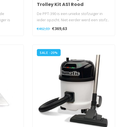
Trolley Kit AS1 Rood
 de
De PPT-390 is een unieke stofzuiger in
ger is
ieder opzicht. Niet eerder werd een stofz..
€369,63
€462,03
SALE -20%