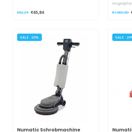
mogelijkhe
een sch..
€65,84
€82,29
€1.883,80
SALE -20%
SALE -20
Numatic Schrobmachine
Numati