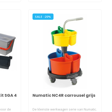
SALE -20%
it SGA 4
Numatic NC4R carrousel grijs
 voor de
De kleinste werkwagen serie van Numatic.