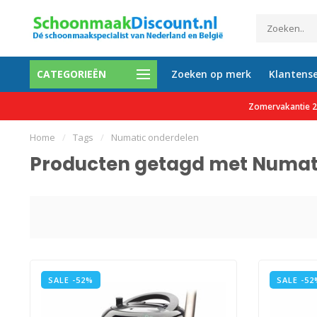
CATEGORIEËN
Zoeken op merk
Klantense
.000 tevreden klanten
Gratis verzending vanaf €15
Zomervakantie 27
Home
/
Tags
/
Numatic onderdelen
Producten getagd met Numat
SALE -52%
SALE -52