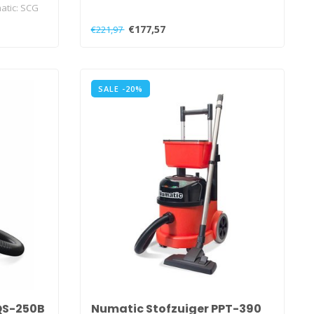
tic: SCG
€177,57
€221,97
SALE -20%
QS-250B
Numatic Stofzuiger PPT-390