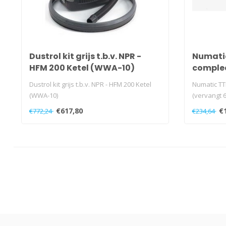
Dustrol kit grijs t.b.v. NPR -
Numati
HFM 200 Ketel (WWA-10)
complee
Dustrol kit grijs t.b.v. NPR - HFM 200 Ketel
Numatic TT
(WWA-10)
(vervangt 
€617,80
€
€772,24
€234,64