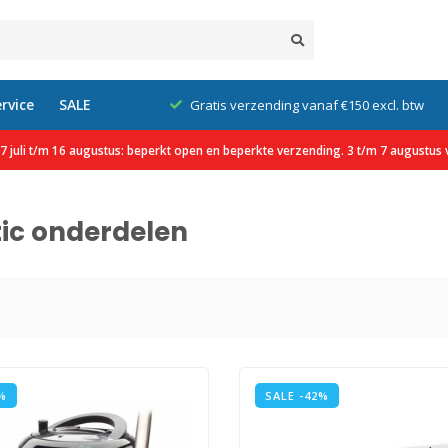
rvice
SALE
0 excl. btw
Wij worden beoordeeld met een 9.2/10
 juli t/m 16 augustus: beperkt open en beperkte verzending. 3 t/m 7 augustus v
ic onderdelen
%
SALE -42%