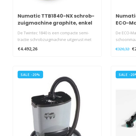
Numatic TTB1840-NX schrob-
Numati
zuigmachine graphite, enkel
ECO-Ma
batterij
De Twintec 1840 is een compacte semi-
De ECO-Mat
tractie schrobzuigmachine uitgerust met
schoonmaa
een..
opbergruimt
€4.492,26
€
€326,32
SALE -20%
SALE -20