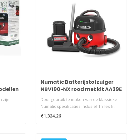
Numatic Batterijstofzuiger
odellen
NBV190-NX rood met kit AA29E
 zijn
Door gebruik te maken van de klassieke
Numatic specificaties inclusief TriTex fi..
€1.324,26