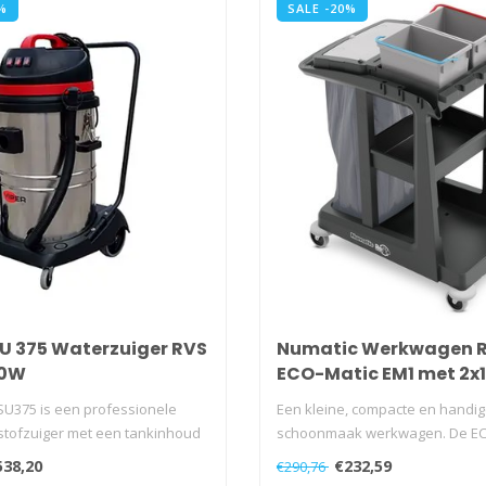
%
SALE -20%
SU 375 Waterzuiger RVS
Numatic Werkwagen R
00W
ECO-Matic EM1 met 2x
emmers
SU375 is een professionele
Een kleine, compacte en handi
stofzuiger met een tankinhoud
schoonmaak werkwagen. De EC
EM1 biedt een..
538,20
€232,59
€290,76