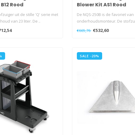
t B12 Rood
Blower Kit AS1 Rood
fzuiger uit de stille 'Q' serie met
De NQS-250B is de favoriet van
houd van 23 liter. De ..
onderhoudsmonteur. De stofzui
robuust en..
712,54
€532,60
€665,76
%
SALE -20%