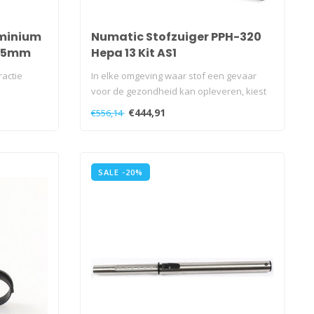
minium
Numatic Stofzuiger PPH-320
275mm
Hepa 13 Kit AS1
actie
In elke omgeving waar stof een gevaar
voor de gezondheid kan opleveren, kiest
u ..
€444,91
€556,14
SALE -20%