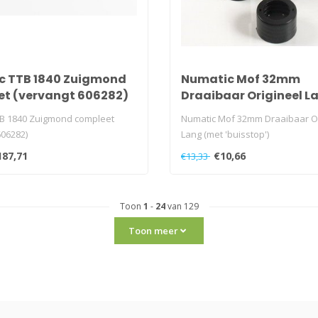
c TTB 1840 Zuigmond
Numatic Mof 32mm
t (vervangt 606282)
Draaibaar Origineel L
(met 'buisstop')
B 1840 Zuigmond compleet
Numatic Mof 32mm Draaibaar Or
606282)
Lang (met 'buisstop')
187,71
€10,66
€13,33
Toon
1
-
24
van 129
Toon meer