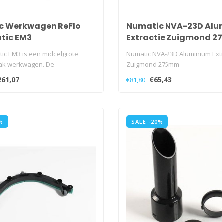
c Werkwagen ReFlo
Numatic NVA-23D Alu
tic EM3
Extractie Zuigmond 
ic EM3 is een middelgrote
Numatic NVA-23D Aluminium Extr
k werkwagen. De
Zuigmond 275mm
e in de ..
261,07
€65,43
€81,80
%
SALE -20%