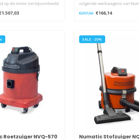
id op de motor om bijvoorbeeld
volgende werkwagens van Numa
14..
€1.507,03
€166,14
€207,66
%
SALE -20%
c Roetzuiger NVQ-570
Numatic Stofzuiger N