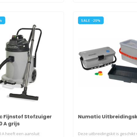
%
SALE -20%
 Fijnstof Stofzuiger
Numatic Uitbreidingsk
 A grijs
 A heeft een aansluit
Deze uitbreidingskit is geschikt