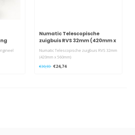
Numatic Telescopische
ang
zuigbuis RVS 32mm (420mm x
560mm)
igineel
Numatic Telescopische zuigbuis RVS 32mm
(420mm x 560mm)
€24,74
€30,93