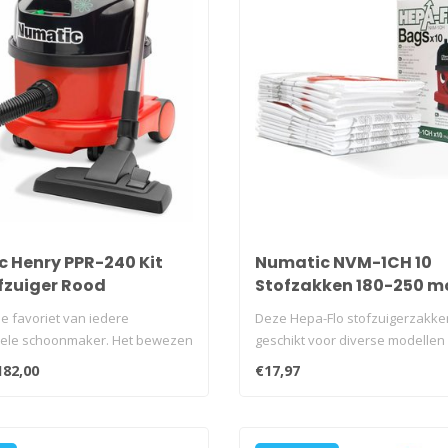
 Henry PPR-240 Kit
Numatic NVM-1CH 10
fzuiger Rood
Stofzakken 180-250 m
e favoriet van iedere
Deze Hepa-Flo stofzuigerzakken
nele schoonmaker. Het bewezen
geschikt voor diverse modellen
waaronden de ..
182,00
€17,97