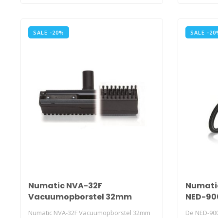
SALE -20%
SALE -20
Numatic NVA-32F
Numatic
Vacuumopborstel 32mm
NED-900
Numatic NVA-32F Vacuumopborstel 32mm
De NED-900