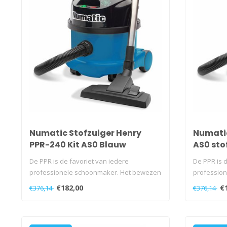
Numatic Stofzuiger Henry
Numatic
PPR-240 Kit AS0 Blauw
AS0 sto
De PPR is de favoriet van iedere
De PPR is d
professionele schoonmaker. Het bewezen
professio
model ga..
model ga..
€182,00
€
€376,14
€376,14