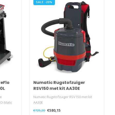
SALE -20%
eFlo
Numatic Rugstofzuiger
10L
RSV150 met kit AA30E
ge
Numatic Rugstofzuiger RSV150 met kit
O-Matic
AA30E
€580,15
€725,20