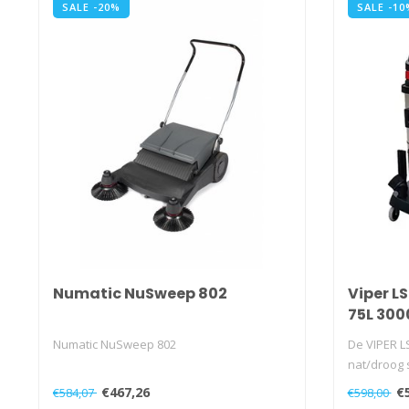
SALE -20%
SALE -10
Numatic NuSweep 802
Viper L
75L 30
Numatic NuSweep 802
De VIPER L
nat/droog 
van..
€467,26
€
€584,07
€598,00