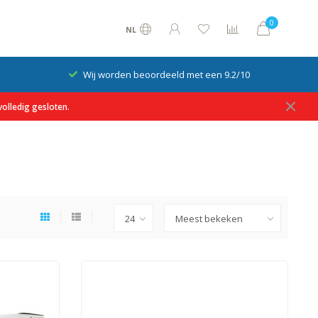
0
NL
Op rekening betalen mogelijk
olledig gesloten.