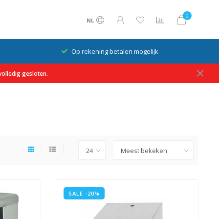
0
NL
Op rekening betalen mogelijk
olledig gesloten.
SALE -20%