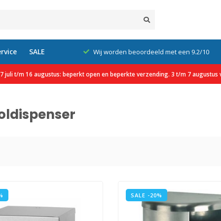
rvice
SALE
xcl. btw
Wij worden beoordeeld met een 9.2/10
 juli t/m 16 augustus: beperkt open en beperkte verzending. 3 t/m 7 augustus v
oldispenser
%
SALE -20%