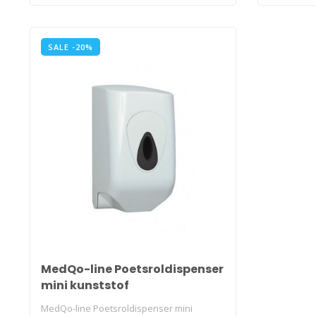
SALE -20%
MedQo-line Poetsroldispenser
mini kunststof
MedQo-line Poetsroldispenser mini