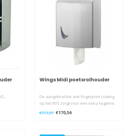
ouder
Wings Midi poetsrolhouder
VS,
De aangebrachte anti-fingerprint coating
op het RVS zorgt voor een extra hygiene..
€170,56
€213,20