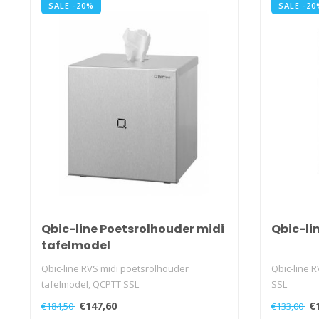
SALE -20%
SALE -20
Qbic-line Poetsrolhouder midi
Qbic-li
tafelmodel
Qbic-line RVS midi poetsrolhouder
Qbic-line 
tafelmodel, QCPTT SSL
SSL
€147,60
€
€184,50
€133,00