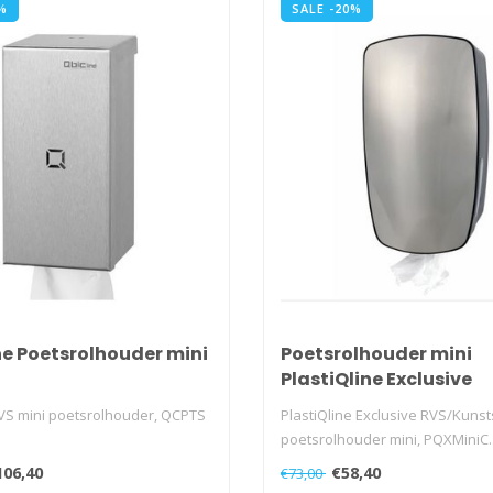
%
SALE -20%
ne Poetsrolhouder mini
Poetsrolhouder mini
PlastiQline Exclusive
RVS mini poetsrolhouder, QCPTS
PlastiQline Exclusive RVS/Kunst
poetsrolhouder mini, PQXMiniC.
106,40
€58,40
€73,00