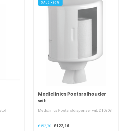
SALE -20%
Mediclinics Poetsrolhouder
wit
stof
Mediclinics Poetsroldispenser wit, DT0303
.
€122,16
€152,70