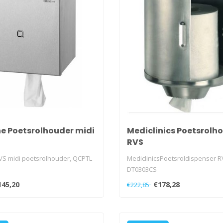
ne Poetsrolhouder midi
Mediclinics Poetsrolh
RVS
RVS midi poetsrolhouder, QCPTL
MediclinicsPoetsroldispenser R
DT0303CS
145,20
€178,28
€222,85