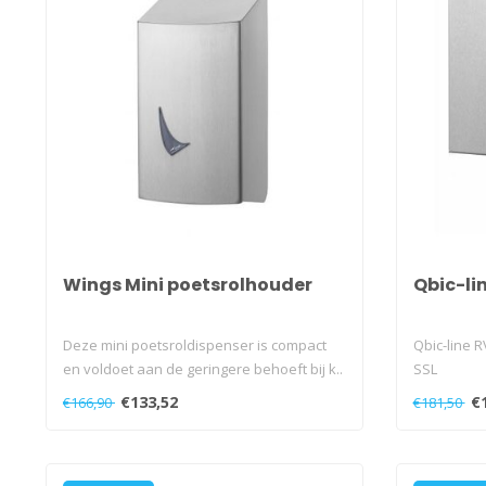
Wings Mini poetsrolhouder
Qbic-li
Deze mini poetsroldispenser is compact
Qbic-line 
en voldoet aan de geringere behoeft bij k..
SSL
€133,52
€
€166,90
€181,50