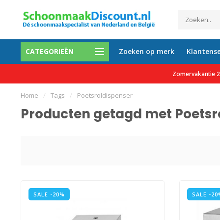
CATEGORIEËN
Zoeken op merk
Klantense
0 tevreden klanten
Gratis verzending vanaf €150 e
Zomervakantie 27
Home
/
Tags
/
Poetsroldispenser
Producten getagd met Poetsr
SALE -20%
SALE -20