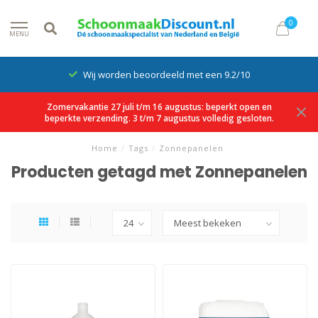
0
MENU
Wij worden beoordeeld met een 9.2/10
Zomervakantie 27 juli t/m 16 augustus: beperkt open en
beperkte verzending. 3 t/m 7 augustus volledig gesloten.
Home
/
Tags
/
Zonnepanelen
Producten getagd met Zonnepanelen