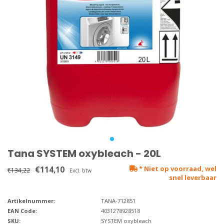
Tana SYSTEM oxybleach - 20L
€114,10
* Niet op voorraad, wel
€134,22
Excl. btw
snel leverbaar
Artikelnummer:
TANA-712851
EAN Code:
4031278928518
SKU:
SYSTEM oxybleach