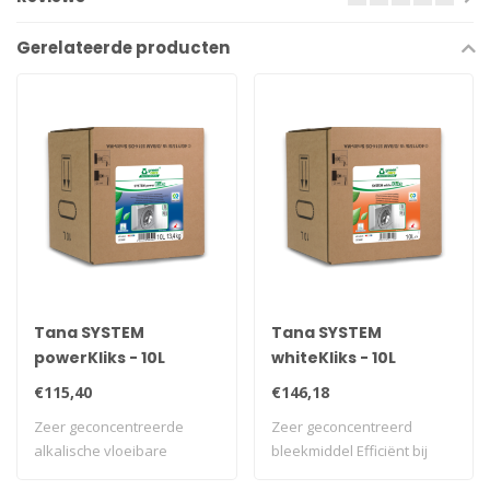
Gerelateerde producten
Tana SYSTEM
Tana SYSTEM
powerKliks - 10L
whiteKliks - 10L
€115,40
€146,18
Zeer geconcentreerde
Zeer geconcentreerd
alkalische vloeibare
bleekmiddel Efficiënt bij
booster Zeer geco..
lage temperat..