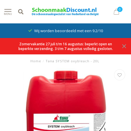
0
MENU
Wij worden beoordeeld met een 9.2/10
Zomervakantie 27 juli t/m 16 augustus: beperkt open en
beperkte verzending. 3 t/m 7 augustus volledig gesloten.
Home
/
Tana SYSTEM oxybleach - 20L