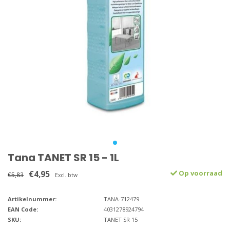
Tana TANET SR 15 - 1L
€4,95
Op voorraad
€5,83
Excl. btw
Artikelnummer:
TANA-712479
EAN Code:
4031278924794
SKU:
TANET SR 15