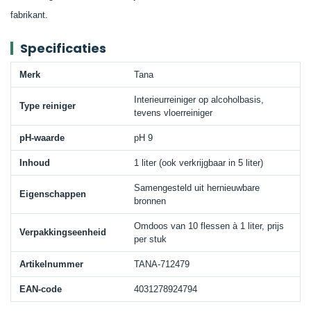
fabrikant.
Specificaties
Merk
Tana
Interieurreiniger op alcoholbasis,
Type reiniger
tevens vloerreiniger
pH-waarde
pH 9
Inhoud
1 liter (ook verkrijgbaar in 5 liter)
Samengesteld uit hernieuwbare
Eigenschappen
bronnen
Omdoos van 10 flessen à 1 liter, prijs
Verpakkingseenheid
per stuk
Artikelnummer
TANA-712479
EAN-code
4031278924794