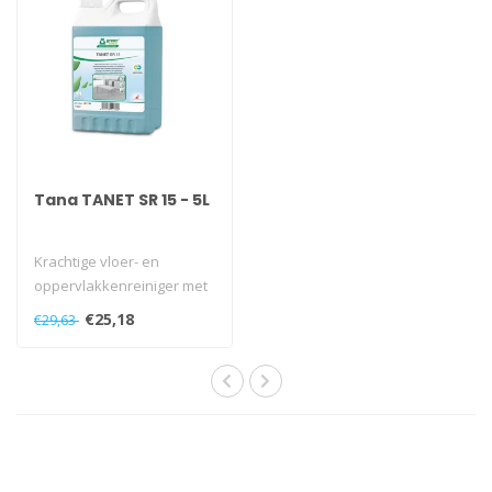
Tana TANET SR 15 - 5L
Krachtige vloer- en
oppervlakkenreiniger met
uitzonderlijke milieu-
€25,18
€29,63
eigenschappen..