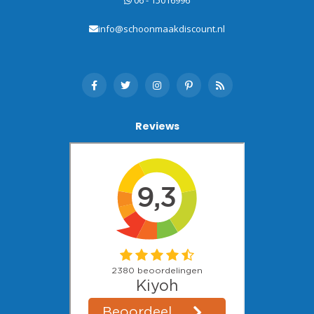
06 - 15016996
info@schoonmaakdiscount.nl
Reviews