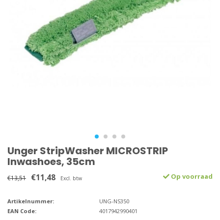
Unger StripWasher MICROSTRIP
Inwashoes, 35cm
€11,48
Op voorraad
€13,51
Excl. btw
Artikelnummer:
UNG-NS350
EAN Code:
4017942990401