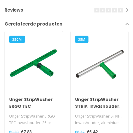
Reviews
Gerelateerde producten
35CM
35M
Unger StripWasher
Unger StripWasher
ERGO TEC
STRIP, Inwashouder,
Inwashouder, 35 cm
aluminium, 35 cm
Unger StripWasher ERGO
Unger StripWasher STRIP,
TEC Inwashouder, 35 cm
Inwashouder, aluminium,
35 cm
€7,83
€5,42
€9,20
€6,37