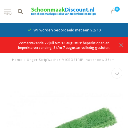
0
MENU
Wij worden beoordeeld met een 9.2/10
Zomervakantie 27 juli t/m 16 augustus: beperkt open en
beperkte verzending. 3 t/m 7 augustus volledig gesloten.
Home
/
Unger StripWasher MICROSTRIP Inwashoes, 35cm