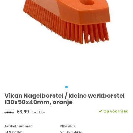
Vikan Nagelborstel / kleine werkborstel
130x50x40mm, oranje
€3,99
Op voorraad
€4,43
Excl. btw
Artikelnummer:
VIK-64407
EAN Code:
5705020644078