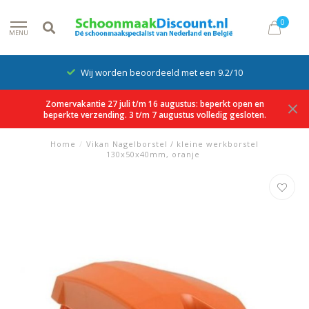
0
MENU
Wij worden beoordeeld met een 9.2/10
Zomervakantie 27 juli t/m 16 augustus: beperkt open en
beperkte verzending. 3 t/m 7 augustus volledig gesloten.
Home
/
Vikan Nagelborstel / kleine werkborstel
130x50x40mm, oranje