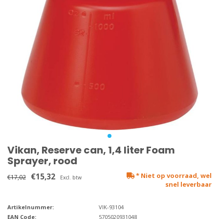
Vikan, Reserve can, 1,4 liter Foam
Sprayer, rood
€15,32
* Niet op voorraad, wel
€17,02
Excl. btw
snel leverbaar
Artikelnummer:
VIK-93104
EAN Code:
5705020931048