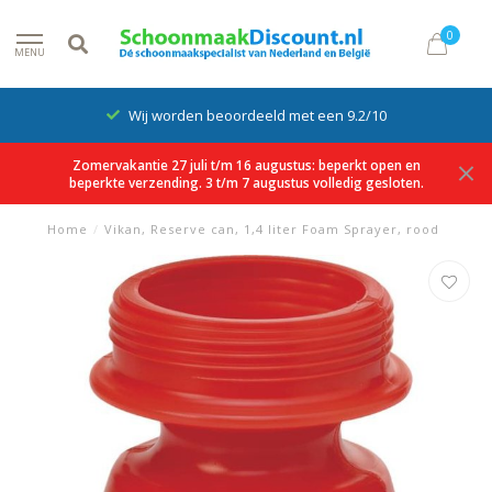
0
MENU
Wij worden beoordeeld met een 9.2/10
Zomervakantie 27 juli t/m 16 augustus: beperkt open en
beperkte verzending. 3 t/m 7 augustus volledig gesloten.
Home
/
Vikan, Reserve can, 1,4 liter Foam Sprayer, rood