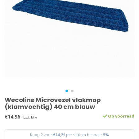
Wecoline Microvezel vlakmop
(klamvochtig) 40 cm blauw
€14,96
Op voorraad
Excl. btw
Koop 2 voor
€14,21
per stuk en bespaar
5%