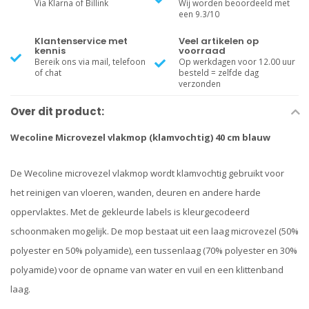
Via Klarna of Billink
Wij worden beoordeeld met
een 9.3/10
Klantenservice met
Veel artikelen op
kennis
voorraad
Bereik ons via mail, telefoon
Op werkdagen voor 12.00 uur
of chat
besteld = zelfde dag
verzonden
Over dit product:
Wecoline Microvezel vlakmop (klamvochtig) 40 cm blauw
De Wecoline microvezel vlakmop wordt klamvochtig gebruikt voor
het reinigen van vloeren, wanden, deuren en andere harde
oppervlaktes. Met de gekleurde labels is kleurgecodeerd
schoonmaken mogelijk. De mop bestaat uit een laag microvezel (50%
polyester en 50% polyamide), een tussenlaag (70% polyester en 30%
polyamide) voor de opname van water en vuil en een klittenband
laag.