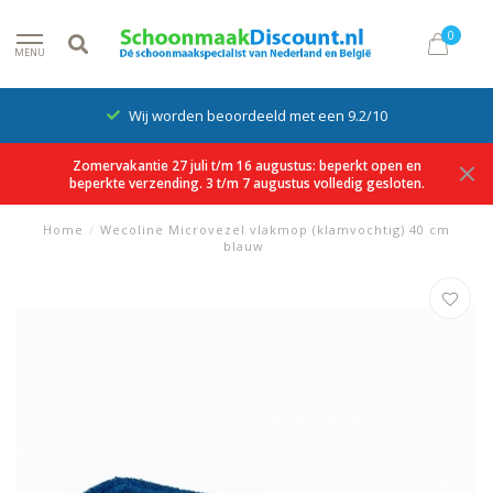
0
MENU
Wij worden beoordeeld met een 9.2/10
Zomervakantie 27 juli t/m 16 augustus: beperkt open en
beperkte verzending. 3 t/m 7 augustus volledig gesloten.
Home
/
Wecoline Microvezel vlakmop (klamvochtig) 40 cm
blauw