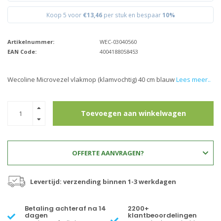
Koop 5 voor
€13,46
per stuk en bespaar
10%
Artikelnummer:
WEC-03040560
EAN Code:
4004188058453
Wecoline Microvezel vlakmop (klamvochtig) 40 cm blauw
Lees meer..
Toevoegen aan winkelwagen
OFFERTE AANVRAGEN?
Levertijd: verzending binnen 1-3 werkdagen
Betaling achteraf na 14
2200+
dagen
klantbeoordelingen