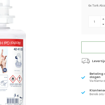
6x Tork Alc
Leverti
Betaling 
dagen
Via Klarna of
Klantense
Bereik ons v