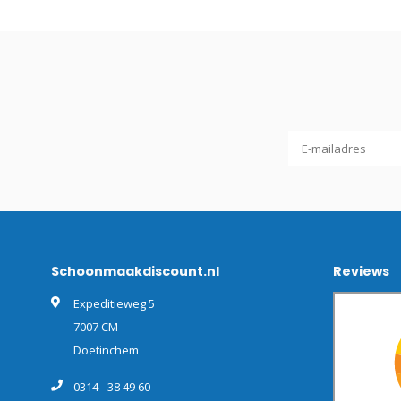
Schoonmaakdiscount.nl
Reviews
Expeditieweg 5
7007 CM
Doetinchem
0314 - 38 49 60