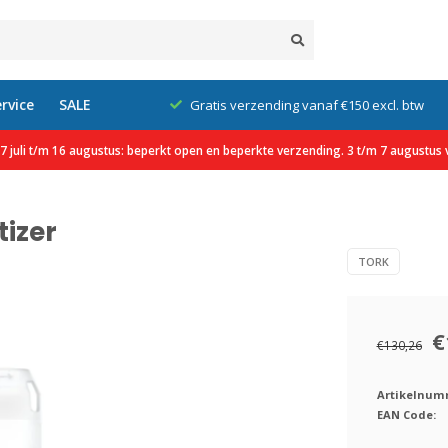
rvice
SALE
klanten
Gratis verzending vanaf €150 excl. btw
 juli t/m 16 augustus: beperkt open en beperkte verzending. 3 t/m 7 augustus v
tizer
TORK
€
€130,26
Artikelnum
EAN Code: