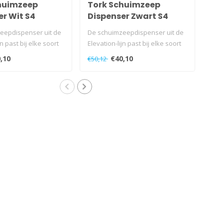
huimzeep
Tork Schuimzeep
To
r Wit S4
Dispenser Zwart S4
Sc
Wi
eepdispenser uit de
De schuimzeepdispenser uit de
De 
jn past bij elke soort
Elevation-lijn past bij elke soort
met 
imt..
sanitaire ruimt..
Elev
,10
€40,10
€50,12
€11