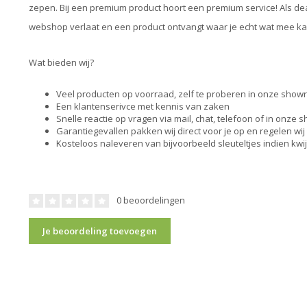
zepen. Bij een premium product hoort een premium service! Als deal
webshop verlaat en een product ontvangt waar je echt wat mee ka
Wat bieden wij?
Veel producten op voorraad, zelf te proberen in onze sho
Een klantenserivce met kennis van zaken
Snelle reactie op vragen via mail, chat, telefoon of in onze
Garantiegevallen pakken wij direct voor je op en regelen wij
Kosteloos naleveren van bijvoorbeeld sleuteltjes indien kwi
0 beoordelingen
Je beoordeling toevoegen