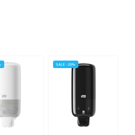
%
SALE -20%
SA