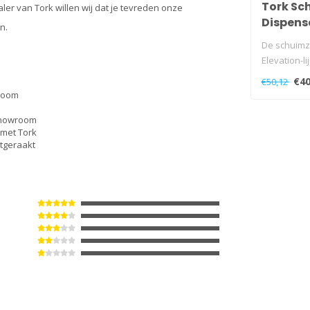
Tork Sc
er van Tork willen wij dat je tevreden onze
Dispense
n.
De schuimz
Elevation-li
sanitaire ru
€40
€50,12
wroom
 showroom
 met Tork
jtgeraakt