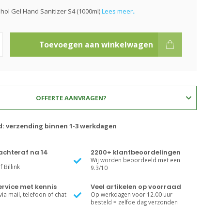
ohol Gel Hand Sanitizer S4 (1000ml)
Lees meer..
Toevoegen aan winkelwagen
OFFERTE AANVRAGEN?
jd: verzending binnen 1-3 werkdagen
achteraf na 14
2200+ klantbeoordelingen
Wij worden beoordeeld met een
 Billink
9.3/10
rvice met kennis
Veel artikelen op voorraad
ia mail, telefoon of chat
Op werkdagen voor 12.00 uur
besteld = zelfde dag verzonden