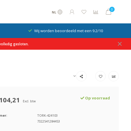
0
NL
Wij worden beoordeeld met een 9.2/10
olledig gesloten.
104,21
Op voorraad
Excl. btw
mer:
TORK-424103
7322541284453