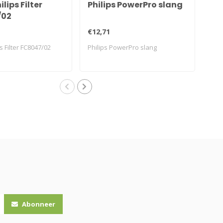
ilips Filter
Philips PowerPro slang
Phi
/02
ko
€12,71
€12
ps Filter FC8047/02
Philips PowerPro slang
Phil
Abonneer