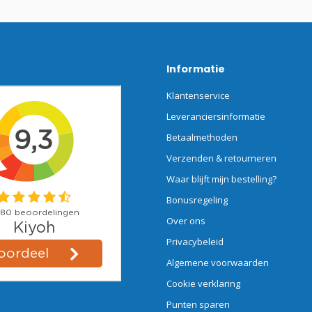
Informatie
Klantenservice
Leveranciersinformatie
Betaalmethoden
Verzenden & retourneren
Waar blijft mijn bestelling?
Bonusregeling
Over ons
Privacybeleid
Algemene voorwaarden
Cookie verklaring
Punten sparen