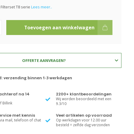
Filterset T8 serie
Lees meer..
Toevoegen aan winkelwagen
OFFERTE AANVRAGEN?
jd: verzending binnen 1-3 werkdagen
achteraf na 14
2200+ klantbeoordelingen
Wij worden beoordeeld met een
 Billink
9.3/10
rvice met kennis
Veel artikelen op voorraad
ia mail, telefoon of chat
Op werkdagen voor 12.00 uur
besteld = zelfde dag verzonden