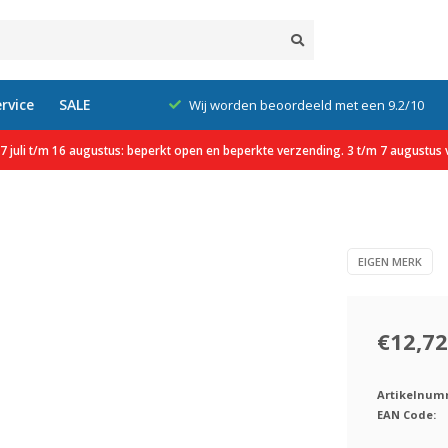
rvice
SALE
xcl. btw
Wij worden beoordeeld met een 9.2/10
 juli t/m 16 augustus: beperkt open en beperkte verzending. 3 t/m 7 augustus v
EIGEN MERK
€12,72
Artikelnum
EAN Code: