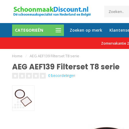
CATEGORIEËN
Zoeken op merk
Klantense
0 tevreden klanten
Gratis verzending vanaf €150 e
Zomervakantie 27
Home
/
AEG AEF139 Filterset T8 serie
AEG AEF139 Filterset T8 serie
0 beoordelingen