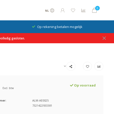
0
NL
Op rekening betalen mogelijk
olledig gesloten.
Op voorraad
Excl. btw
mer:
ALM-AE0025
7321422933381