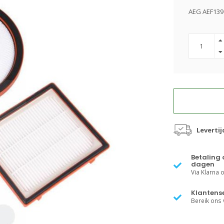
AEG AEF139 
Leverti
Betaling 
dagen
Via Klarna of
Klantense
Bereik ons v