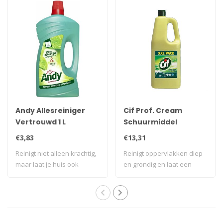
Andy Allesreiniger
Cif Prof. Cream
Vertrouwd 1 L
Schuurmiddel
Citroen 2 L
€3,83
€13,31
Reinigt niet alleen krachtig,
Reinigt oppervlakken diep
maar laat je huis ook
en grondig en laat een
stralend..
brandschoon..