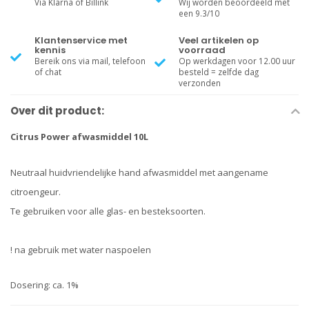
Via Klarna of Billink
Wij worden beoordeeld met
een 9.3/10
Klantenservice met
Veel artikelen op
kennis
voorraad
Bereik ons via mail, telefoon
Op werkdagen voor 12.00 uur
of chat
besteld = zelfde dag
verzonden
Over dit product:
Citrus Power afwasmiddel 10L
Neutraal huidvriendelijke hand afwasmiddel met aangename
citroengeur.
Te gebruiken voor alle glas- en besteksoorten.
! na gebruik met water naspoelen
Dosering: ca. 1%