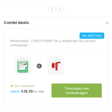
Combi deals
0% KORTING
Afwasmiddel - CITRUS POWER 10L
Aftapkraan 10L can (incl.
verlengstuk)
Op voorraad
Toevoegen aan
€28,39
€28,39
Excl. btw
winkelwagen