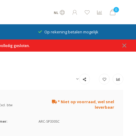
0
NL
Op rekening betalen mogelijk
olledig gesloten.
* Niet op voorraad, wel snel
Excl. btw
leverbaar
mer:
ARC-SP330SC