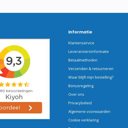
Informatie
Klantenservice
Leveranciersinformatie
Betaalmethoden
Verzenden & retourneren
Waar blijft mijn bestelling?
Bonusregeling
Over ons
Privacybeleid
Algemene voorwaarden
Cookie verklaring