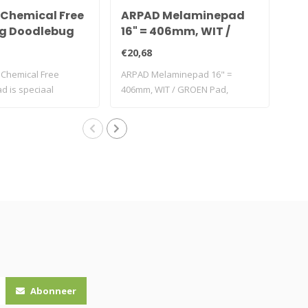
Chemical Free
ARPAD Melaminepad
AR
ng Doodlebug
16" = 406mm, WIT /
LI
GROEN
€20,68
€7,
Chemical Free
ARPAD Melaminepad 16" =
Pad
ad is speciaal
406mm, WIT / GROEN Pad,
sch
.
vloerpad, b..
Abonneer