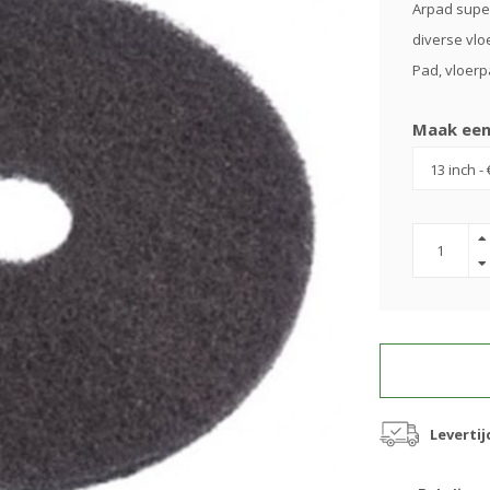
Arpad super
diverse vlo
Pad, vloer
Maak een
Levertij