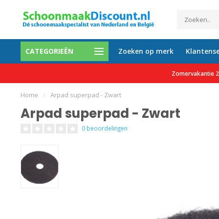
CATEGORIEËN
Zoeken op merk
Klantense
0 tevreden klanten
Gratis verzending vanaf €150 e
Zomervakantie 27
Home
/
Arpad superpad - Zwart
Arpad superpad - Zwart
0 beoordelingen