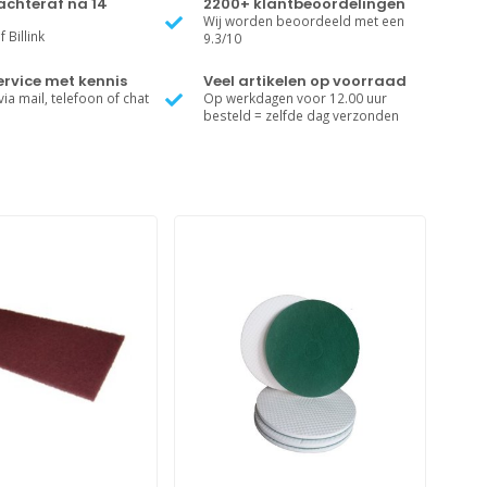
achteraf na 14
2200+ klantbeoordelingen
Wij worden beoordeeld met een
 Billink
9.3/10
rvice met kennis
Veel artikelen op voorraad
ia mail, telefoon of chat
Op werkdagen voor 12.00 uur
besteld = zelfde dag verzonden