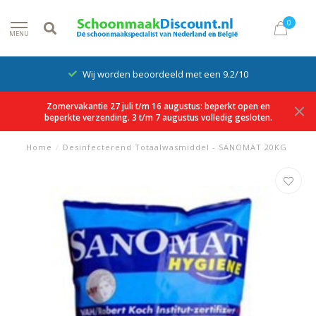
0
MENU
Wij worden beoordeeld met een 9.2/10
Zomervakantie 27 juli t/m 16 augustus: beperkt open en
beperkte verzending. 3 t/m 7 augustus volledig gesloten.
Home
/
Desinfecterend Totaalwasmiddel - SANOMAT 20KG