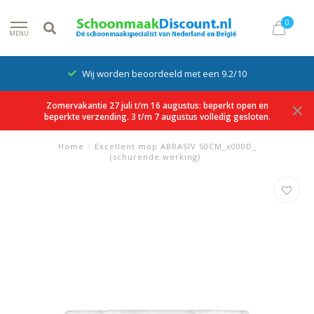
0
MENU
Wij worden beoordeeld met een 9.2/10
Zomervakantie 27 juli t/m 16 augustus: beperkt open en
beperkte verzending. 3 t/m 7 augustus volledig gesloten.
Home
/
Excellent mop ABRASIV 50CM_x000D_
(schurende werking)