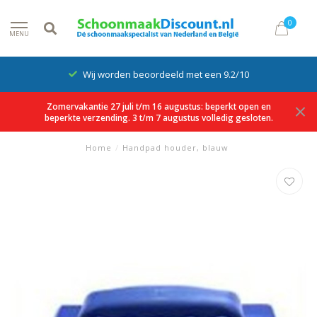
0
MENU
Wij worden beoordeeld met een 9.2/10
Zomervakantie 27 juli t/m 16 augustus: beperkt open en
beperkte verzending. 3 t/m 7 augustus volledig gesloten.
Home
/
Handpad houder, blauw