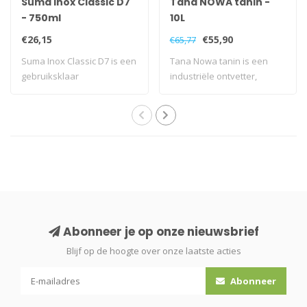
Suma Inox Classic D7
Tana NOWA tanin -
- 750ml
10L
€26,15
€55,90
€65,77
Suma Inox Classic D7 is een
Tana Nowa tanin is een
gebruiksklaar
industriële ontvetter,
onderhoudsmiddel v..
verwijdert sne..
Abonneer je op onze nieuwsbrief
Blijf op de hoogte over onze laatste acties
Abonneer