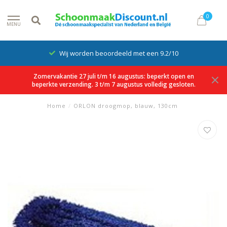
0
MENU
Wij worden beoordeeld met een 9.2/10
Zomervakantie 27 juli t/m 16 augustus: beperkt open en
beperkte verzending. 3 t/m 7 augustus volledig gesloten.
Home
/
ORLON droogmop, blauw, 130cm