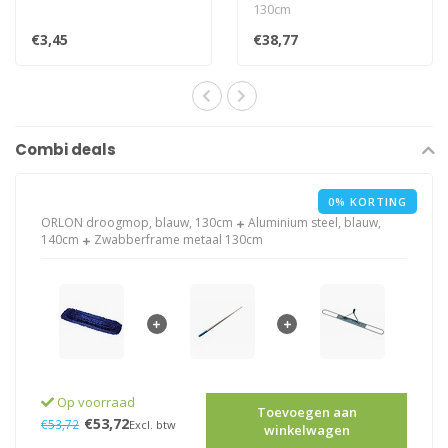
130cm
€3,45
€38,77
Combi deals
0% KORTING
ORLON droogmop, blauw, 130cm
Aluminium steel, blauw,
140cm
Zwabberframe metaal 130cm
Op voorraad
Toevoegen aan
€53,72
€53,72
Excl. btw
winkelwagen