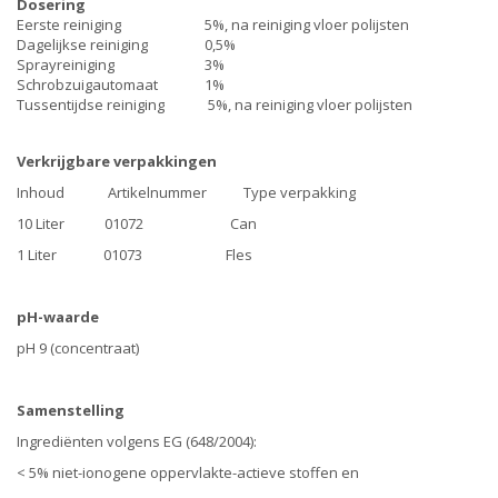
Dosering
Eerste reiniging
5%, na reiniging vloer polijsten
Dagelijkse reiniging
0,5%
Sprayreiniging
3%
Schrobzuigautomaat
1%
Tussentijdse reiniging
5%, na reiniging vloer polijsten
Verkrijgbare verpakkingen
Inhoud Artikelnummer Type verpakking
10 Liter 01072 Can
1 Liter 01073 Fles
pH-waarde
pH 9 (concentraat)
Samenstelling
Ingrediënten volgens EG (648/2004):
< 5% niet-ionogene oppervlakte-actieve stoffen en