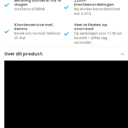
Betaling achteraf na 14
2200+
dagen
klantbeoordelingen
Via Klarna of Billink
Wij worden beoordeeld met
een 9.3/10
Klantenservice met
Veel artikelen op
kennis
voorraad
Bereik ons via mail, telefoon
Op werkdagen voor 12.00 uur
of chat
besteld = zelfde dag
verzonden
Over dit product: