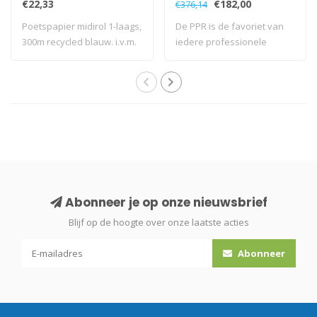
€22,33
€182,00
€376,14
Poetspapier midirol 1-laags,
De PPR is de favoriet van
300m recycled blauw. i.v.m.
iedere professionele
tr..
schoonmaker. ..
Abonneer je op onze nieuwsbrief
Blijf op de hoogte over onze laatste acties
Abonneer