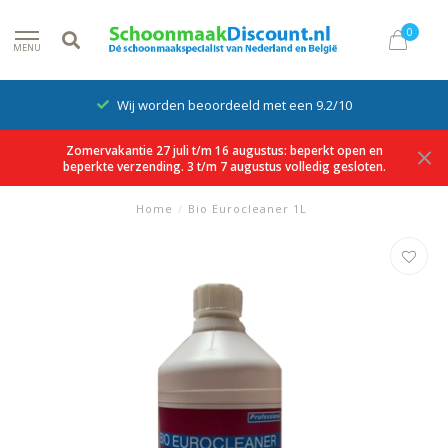
0
MENU
Wij worden beoordeeld met een 9.2/10
Zomervakantie 27 juli t/m 16 augustus: beperkt open en
beperkte verzending. 3 t/m 7 augustus volledig gesloten.
Home
/
Bio Eurocleaner 1L