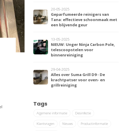
20-05-2025
Geparfumeerde reinigers van
Tana: effectieve schoonmaak met
een blijvende geur
13-05-2025
NIEUW: Unger Ninja Carbon Pole,
telescoopstelen voor
binnenreiniging
29-04-2025
Alles over Suma Grill D9 - De
krachtpatser voor oven- en
grillreiniging
Tags
el
Algemene informatie
Desinfectie
Klantvragen
Nieuws
Productinformatie