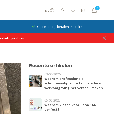
0
NL
Op rekening betalen mogelijk
olledig gesloten.
Recente artikelen
03-06-2026
Waarom professionele
schoonmaakproducten in iedere
werkomgeving het verschil maken
05-06-2025
Waarom kiezen voor Tana SANET
perfect?