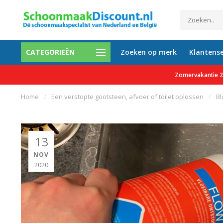
CATEGORIEËN
Zoeken op merk
Klantense
0 tevreden klanten
Gratis verzending vanaf €150 e
Zomervakantie 27
Home
/
Een verstopte gootsteen, afvoer of toilet oplossen
/
Bl
13
NOV
2020