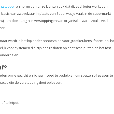
ontstopper
en horen van onze klanten ook dat dit veel beter werkt dan
p basis van zwavelzuur in plaats van Soda, wat je vaak in de supermarkt
wijdert doelmatig alle verstoppingen van organische aard, zoals; vet, haar
eer.
 maar wordt in het bijzonder aanbevolen voor grootkeukens, fabrieken, ho
ijk voor systemen die zijn aangesloten op septische putten en het tast
 onderdelen.
af?
 raden om je gezicht en lichaam goed te bedekken om spatten of gassen te
actie die de verstopping doet oplossen.
of toiletpot.