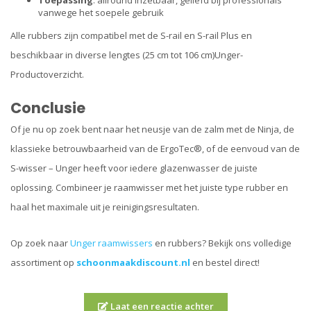
Toepassing
: allround inzetbaar, geliefd bij professionals
vanwege het soepele gebruik
Alle rubbers zijn compatibel met de S-rail en S-rail Plus en
beschikbaar in diverse lengtes (25 cm tot 106 cm)​
Unger-
Productoverzicht
.
Conclusie
Of je nu op zoek bent naar het neusje van de zalm met de Ninja, de
klassieke betrouwbaarheid van de ErgoTec®, of de eenvoud van de
S-wisser – Unger heeft voor iedere glazenwasser de juiste
oplossing. Combineer je raamwisser met het juiste type rubber en
haal het maximale uit je reinigingsresultaten.
Op zoek naar
Unger raamwissers
en rubbers? Bekijk ons volledige
assortiment op
schoonmaakdiscount.nl
en bestel direct!
Laat een reactie achter