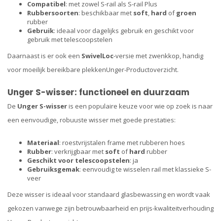
Compatibel
: met zowel S-rail als S-rail Plus
Rubbersoorten
: beschikbaar met
soft
,
hard
of
groen
rubber
Gebruik
: ideaal voor dagelijks gebruik en geschikt voor
gebruik met telescoopstelen
Daarnaast is er ook een
SwivelLoc
-versie met zwenkkop, handig
voor moeilijk bereikbare plekken​
Unger-Productoverzicht
.
Unger S-wisser: functioneel en duurzaam
De
Unger S-wisser
is een populaire keuze voor wie op zoek is naar
een eenvoudige, robuuste wisser met goede prestaties:
Materiaal
: roestvrijstalen frame met rubberen hoes
Rubber
: verkrijgbaar met
soft
of
hard
rubber
Geschikt voor telescoopstelen
: ja
Gebruiksgemak
: eenvoudig te wisselen rail met klassieke S-
veer
Deze wisser is ideaal voor standaard glasbewassing en wordt vaak
gekozen vanwege zijn betrouwbaarheid en prijs-kwaliteitverhouding​