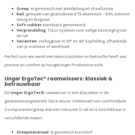
Greep
: ergonomisch met antisliplaag en draaifunctie
Rail
: gemaakt van geanodiseerd T6-aluminium – licht, extreem
stevig en buigvast
Soft-rubber
standaard gemonteerd
Vergrendeling
: TriLoc-systeem voor veilige bevestiging van
de rail
Varianten
: verkrijgbaar in 30° en 40° kophelling, afhankelijk
van je voorkeur of werkhoek
Perfect voor wie werkt met telescoopstelen en behoefte heeft aan
precisie en comfort op hoogte​
Unger-Productoverzicht
.
Unger ErgoTec® raamwissers: klassiek &
betrouwbaar
De
Unger ErgoTec®
raamwisser is een klassieker in de
glasbewassingswereld. Deze wisser combineert een comfortabele
2-componentengreep met een robuuste S-rail en is beschikbaar in
verschillende maten.
Greepmateriaal
: ergonomisch kunststof