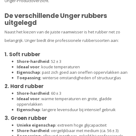
Unger-Productoverzicht
.
De verschillende Unger rubbers
uitgelegd
Naast het kiezen van de juiste raamwisser is het rubber net zo
belangrijk. Unger biedt drie professionele rubbersoorten aan:
1. Soft rubber
Shore-hardheid
: 52 ± 3
Ideaal voor
: koude temperaturen
Eigenschap
: past zich goed aan oneffen oppervlakken aan
Toepassing
: winterse omstandigheden of structuurglas
2. Hard rubber
Shore-hardheid
: 60 ± 3
Ideaal voor
: warme temperaturen en grote, gladde
oppervlakken
Eigenschap
: langere levensduur bij intensief gebruik
3. Groen rubber
Unieke eigenschap
: extreem hoge glijcapaciteit
Shore-hardheid
: vergelijkbaar met medium (ca. 56 ± 3)