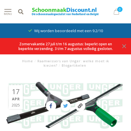
0
MENU
Wij worden beoordeeld met een 9.2/10
Zomervakantie 27 juli t/m 16 augustus: beperkt open en
beperkte verzending. 3 t/m 7 augustus volledig gesloten.
Home
/
Raamwissers van Unger: welke moet ik
kiezen?
/
Blogartikelen
17
APR
2025