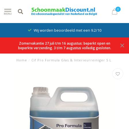
0
MENU
Wij worden beoordeeld met een 9.2/10
Zomervakantie 27 juli t/m 16 augustus: beperkt open en
beperkte verzending. 3 t/m 7 augustus volledig gesloten.
Home
/
Cif Pro Formula Glas & Interieurreiniger 5 L