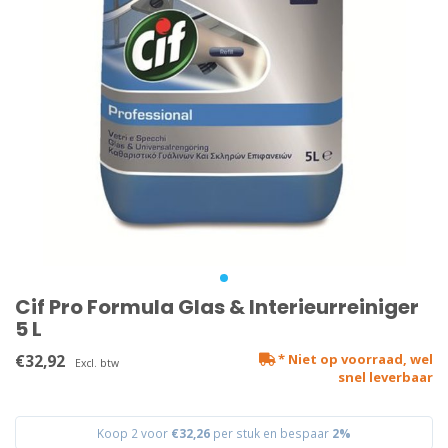
Cif Pro Formula Glas & Interieurreiniger
5 L
€32,92
* Niet op voorraad, wel
Excl. btw
snel leverbaar
Koop 2 voor
€32,26
per stuk en bespaar
2%