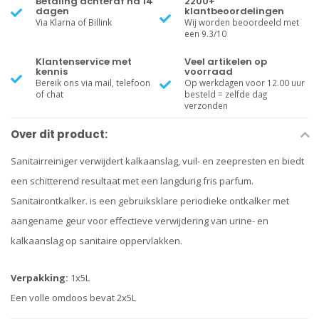
Betaling achteraf na 14
2200+
dagen
klantbeoordelingen
Via Klarna of Billink
Wij worden beoordeeld met
een 9.3/10
Klantenservice met
Veel artikelen op
kennis
voorraad
Bereik ons via mail, telefoon
Op werkdagen voor 12.00 uur
of chat
besteld = zelfde dag
verzonden
Over dit product:
Sanitairreiniger verwijdert kalkaanslag, vuil- en zeepresten en biedt
een schitterend resultaat met een langdurig fris parfum.
Sanitairontkalker. is een gebruiksklare periodieke ontkalker met
aangename geur voor effectieve verwijdering van urine- en
kalkaanslag op sanitaire oppervlakken.
Verpakking:
1x5L
Een volle omdoos bevat 2x5L