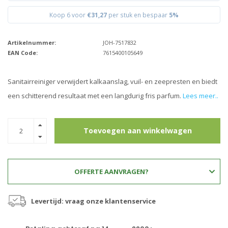
Koop 6 voor
€31,27
per stuk en bespaar
5%
Artikelnummer:
JOH-7517832
EAN Code:
7615400105649
Sanitairreiniger verwijdert kalkaanslag, vuil- en zeepresten en biedt
een schitterend resultaat met een langdurig fris parfum.
Lees meer..
Toevoegen aan winkelwagen
OFFERTE AANVRAGEN?
Levertijd: vraag onze klantenservice