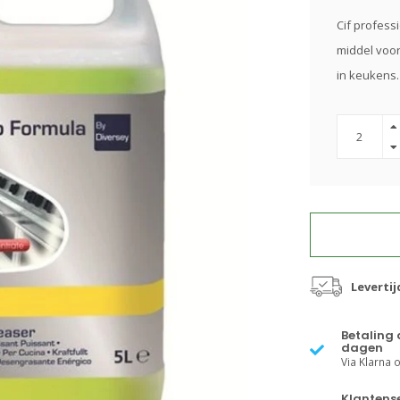
Cif profess
middel voor
in keukens
Levertij
Betaling 
dagen
Via Klarna of
Klantense