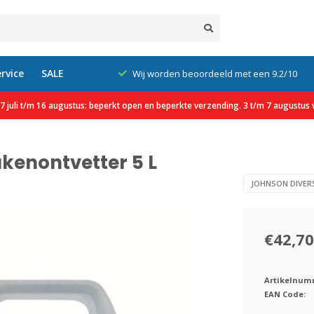
rvice
SALE
xcl. btw
Wij worden beoordeeld met een 9.2/10
 juli t/m 16 augustus: beperkt open en beperkte verzending. 3 t/m 7 augustus v
kenontvetter 5 L
JOHNSON DIVER
€42,70
Artikelnum
EAN Code: