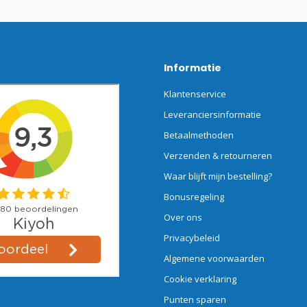
Informatie
Klantenservice
Leveranciersinformatie
Betaalmethoden
Verzenden & retourneren
Waar blijft mijn bestelling?
Bonusregeling
Over ons
Privacybeleid
Algemene voorwaarden
Cookie verklaring
Punten sparen