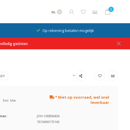
0
NL
Op rekening betalen mogelijk
olledig gesloten.
SEY
* Niet op voorraad, wel snel
Excl. btw
leverbaar
mer:
JOH-100856436
7615400173143