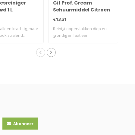
esreiniger
Cif Prof. Cream
Cif
d 1 L
Schuurmiddel Citroen
De
2 L
Ke
€13,31
€17
 alleen krachtig, maar
Reinigt oppervlakken diep en
Cif 
 ook stralend..
grondig en laat een
des
brandschoon..
keu
Abonneer