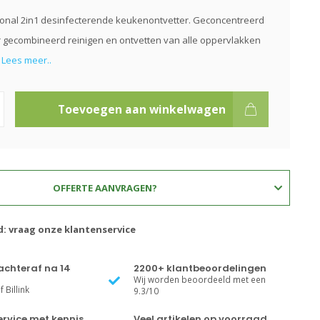
ional 2in1 desinfecterende keukenontvetter. Geconcentreerd
 gecombineerd reinigen en ontvetten van alle oppervlakken
.
Lees meer..
Toevoegen aan winkelwagen
OFFERTE AANVRAGEN?
d: vraag onze klantenservice
achteraf na 14
2200+ klantbeoordelingen
Wij worden beoordeeld met een
 Billink
9.3/10
rvice met kennis
Veel artikelen op voorraad