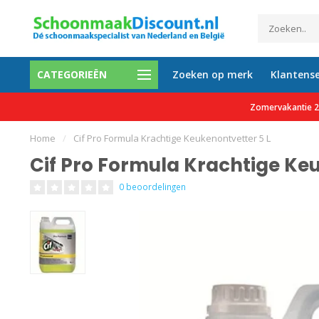
CATEGORIEËN
Zoeken op merk
Klantense
0 tevreden klanten
Gratis verzending vanaf €150 e
Zomervakantie 27
Home
/
Cif Pro Formula Krachtige Keukenontvetter 5 L
Cif Pro Formula Krachtige Keu
0 beoordelingen