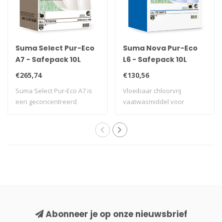
Suma Select Pur-Eco
Suma Nova Pur-Eco
A7 - Safepack 10L
L6 - Safepack 10L
€265,74
€130,56
Suma Select Pur-Eco A7 is
Vloeibaar chloorvrij
een geconcentreerd
vaatwasmiddel voor
schuimremmend n..
middelhard water goe..
Abonneer je op onze nieuwsbrief