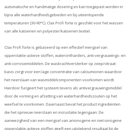
automatische en handmatige dosering en kan toegepast worden in
bijna alle waterhardheidsgebieden en bij uiteenlopende
temperaturen (30-90°C). Clax Profi forte is geschikt voor het wassen
van alle katoenen en polyester/katoenen textiel.
Clax Profi forte is gebaseerd op een effectief mengsel van
oppervlakte-actieve stoffen, waterontharders, anti-vergrauwings- en
anti-corrosiemiddelen. De waskrachtversterker op zeep/citraat-
basis zorgt voor een lage concentratie van calciumionen waardoor
het neerslaan van wasmiddelcomponenten voorkomen wordt.
Hierdoor fungeert het systeem tevens als antivergrauwingsmiddel
door de vorming en afzetting van waterhardheidszouten op het
weefsel te voorkomen. Daarnaast bevat het product ingrediënten
die het opnieuw neerslaan en incrustatie tegengaan. De
aanwezigheid van een mengsel van anionogene en niet-ionogene
oppervlakte-actieve stoffen geeft een uitstekend resultaat bij de