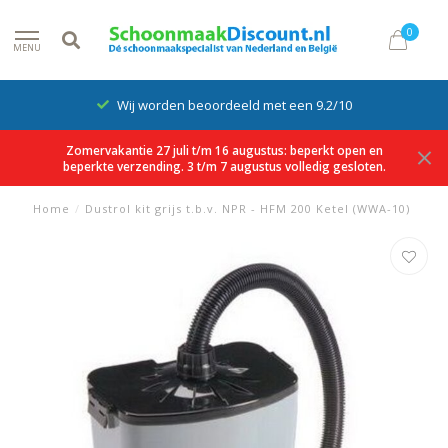
0
MENU
Wij worden beoordeeld met een 9.2/10
Zomervakantie 27 juli t/m 16 augustus: beperkt open en
beperkte verzending. 3 t/m 7 augustus volledig gesloten.
Home
/
Dustrol kit grijs t.b.v. NPR - HFM 200 Ketel (WWA-10)