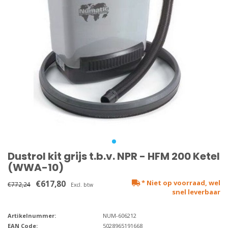
Dustrol kit grijs t.b.v. NPR - HFM 200 Ketel
(WWA-10)
€617,80
* Niet op voorraad, wel
€772,24
Excl. btw
snel leverbaar
Artikelnummer:
NUM-606212
EAN Code:
5028965191668