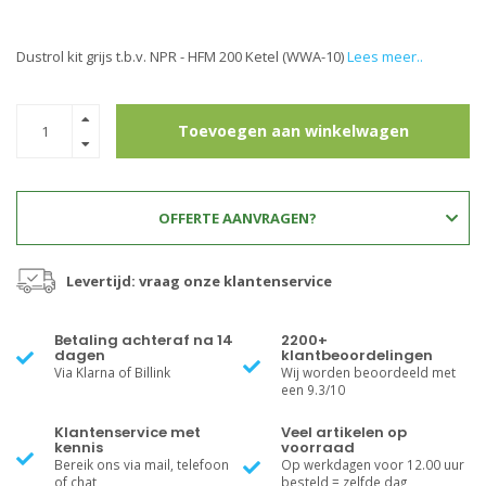
Dustrol kit grijs t.b.v. NPR - HFM 200 Ketel (WWA-10)
Lees meer..
Toevoegen aan winkelwagen
OFFERTE AANVRAGEN?
Levertijd: vraag onze klantenservice
Betaling achteraf na 14
2200+
dagen
klantbeoordelingen
Via Klarna of Billink
Wij worden beoordeeld met
een 9.3/10
Klantenservice met
Veel artikelen op
kennis
voorraad
Bereik ons via mail, telefoon
Op werkdagen voor 12.00 uur
of chat
besteld = zelfde dag