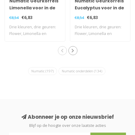
Numatic Geurkorrels
Numatic Geurkorrels
Limonella voor in de
Eucalyptus voor in de
stofzuigerzak
stofzuigerzak
€6,83
€6,83
€8,54
€8,54
Drie kleuren, drie geuren:
Drie kleuren, drie geuren:
Flower, Limonella en
Flower, Limonella en
Eucalyptus. ..
Eucalyptus. ..
Numatic
(197)
Numatic onderdelen
(134)
Abonneer je op onze nieuwsbrief
Blijf op de hoogte over onze laatste acties