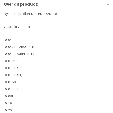
Over dit product:
Dyson HEPA filter DC04/DC05/DC08
Geschikt voor oa:
DC04
DC05 ABS ABSOLUTE,
DC05PL PURPLE/ LIME,
DC05 ABSTT,
DC05 CLR,
DC05 CLRTT,
DC05 MG,
DC05BLTT,
DC08T,
DC19,
DC20,