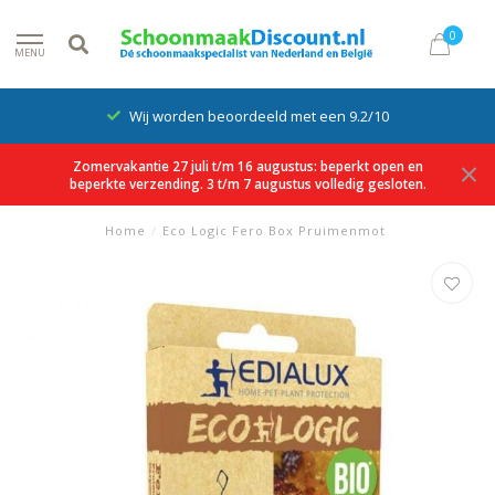
0
MENU
Wij worden beoordeeld met een 9.2/10
Zomervakantie 27 juli t/m 16 augustus: beperkt open en
beperkte verzending. 3 t/m 7 augustus volledig gesloten.
Home
/
Eco Logic Fero Box Pruimenmot