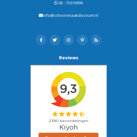
06 - 15016996
info@schoonmaakdiscount.nl
Reviews