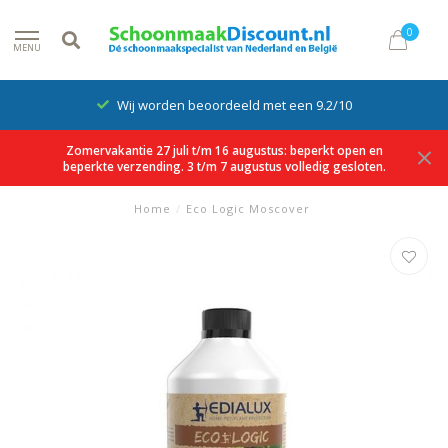
0
MENU
Wij worden beoordeeld met een 9.2/10
Zomervakantie 27 juli t/m 16 augustus: beperkt open en
beperkte verzending. 3 t/m 7 augustus volledig gesloten.
Home
/
Eco Logic Moscover