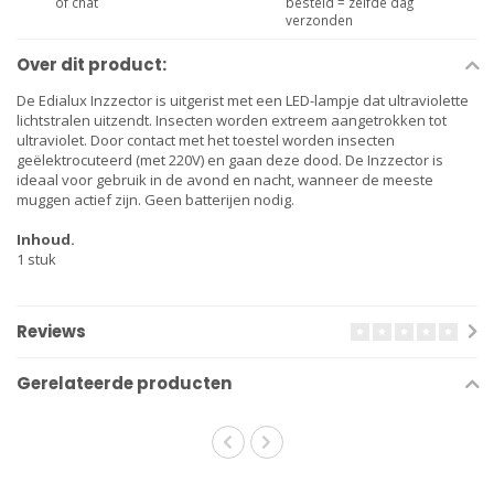
of chat
besteld = zelfde dag
verzonden
Over dit product:
De Edialux Inzzector is uitgerist met een LED-lampje dat ultraviolette
lichtstralen uitzendt. Insecten worden extreem aangetrokken tot
ultraviolet. Door contact met het toestel worden insecten
geëlektrocuteerd (met 220V) en gaan deze dood. De Inzzector is
ideaal voor gebruik in de avond en nacht, wanneer de meeste
muggen actief zijn. Geen batterijen nodig.
Inhoud.
1 stuk
Reviews
Gerelateerde producten