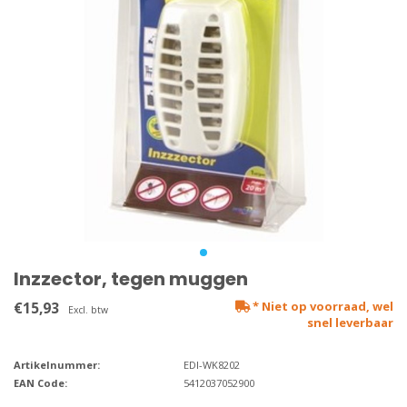
Inzzector, tegen muggen
€15,93
* Niet op voorraad, wel
Excl. btw
snel leverbaar
Artikelnummer:
EDI-WK8202
EAN Code:
5412037052900