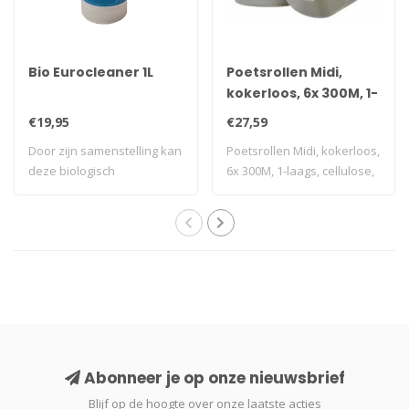
Bio Eurocleaner 1L
Poetsrollen Midi,
kokerloos, 6x 300M, 1-
laags, cellulose, wit,
€19,95
€27,59
geperforeerd
Door zijn samenstelling kan
Poetsrollen Midi, kokerloos,
deze biologisch
6x 300M, 1-laags, cellulose,
afbreekbare en z..
wi..
Abonneer je op onze nieuwsbrief
Blijf op de hoogte over onze laatste acties