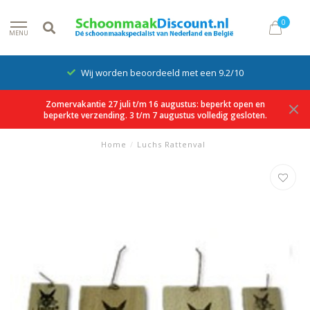
0
MENU
Wij worden beoordeeld met een 9.2/10
Zomervakantie 27 juli t/m 16 augustus: beperkt open en
beperkte verzending. 3 t/m 7 augustus volledig gesloten.
Home
/
Luchs Rattenval