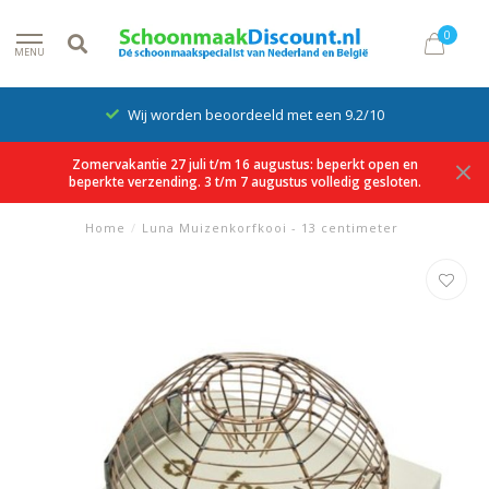
0
MENU
Wij worden beoordeeld met een 9.2/10
Zomervakantie 27 juli t/m 16 augustus: beperkt open en
beperkte verzending. 3 t/m 7 augustus volledig gesloten.
Home
/
Luna Muizenkorfkooi - 13 centimeter