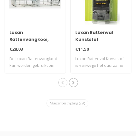
Luxan
Luxan Rattenval
Rattenvangkooi,
Kunststof
tegen ratten
€28,03
€11,50
De Luxan Rattenvangkooi
Luxan Rattenval Kunststof
kan worden gebruikt om
is vanwege het duurzame
ratten mee te..
kunststof ..
Muizenbestrijding
(29)