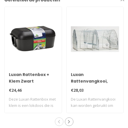
Luxan Rattenbox +
Luxan
Klem Zwart
Rattenvangkooi,
tegen ratten
€24,46
€28,03
Deze Luxan Rattenbox met
De Luxan Rattenvangkooi
klem is een lokdoos die is
kan worden gebruikt om
voorzien..
ratten mee te..