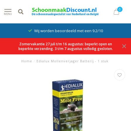
0
MENU
Wij worden beoordeeld met een 9.2/10
Zomervakantie 27 juli t/m 16 augustus: beperkt open en
beperkte verzending. 3 t/m 7 augustus volledig gesloten.
Home
/
Edialux Mollenverjager Batterij - 1 stuk