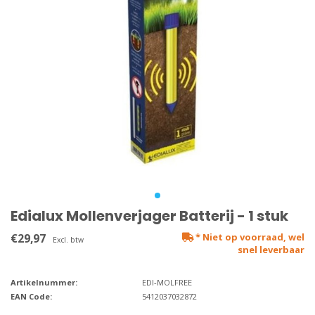
Edialux Mollenverjager Batterij - 1 stuk
€29,97
* Niet op voorraad, wel
Excl. btw
snel leverbaar
Artikelnummer:
EDI-MOLFREE
EAN Code:
5412037032872