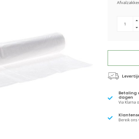
Afvalzakken
Levertij
Betaling 
dagen
Via Klarna of
Klantense
Bereik ons v