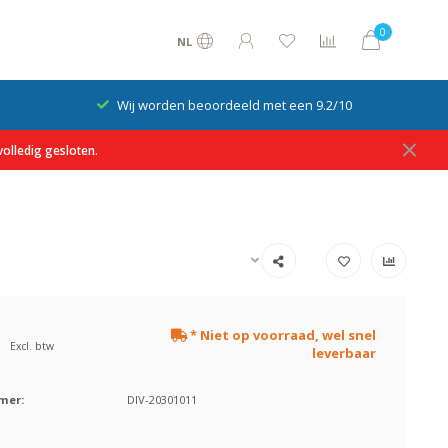
0
NL
Wij worden beoordeeld met een 9.2/10
olledig gesloten.
* Niet op voorraad, wel snel
Excl. btw
leverbaar
mer:
DIV-20301011