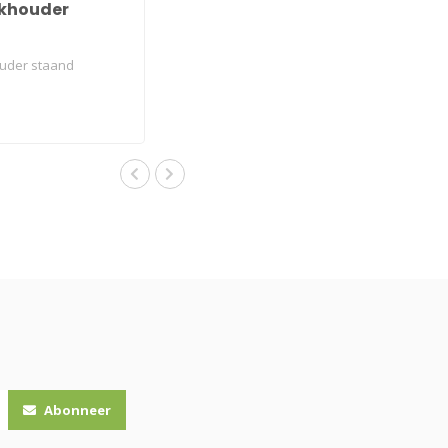
khouder
uder staand
Abonneer