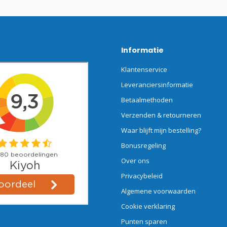
Informatie
Klantenservice
Leveranciersinformatie
Betaalmethoden
Verzenden & retourneren
Waar blijft mijn bestelling?
Bonusregeling
Over ons
Privacybeleid
Algemene voorwaarden
Cookie verklaring
Punten sparen