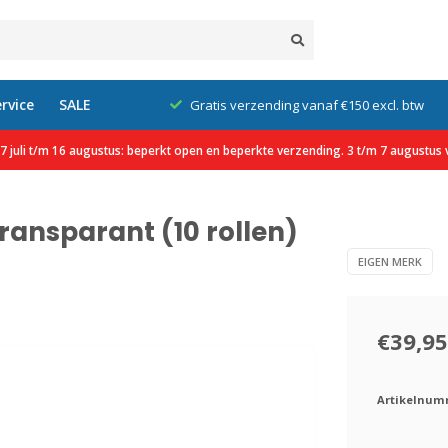
rvice
SALE
klanten
Gratis verzending vanaf €150 excl. btw
 juli t/m 16 augustus: beperkt open en beperkte verzending. 3 t/m 7 augustus v
Transparant (10 rollen)
EIGEN MERK
€39,95
Artikelnum