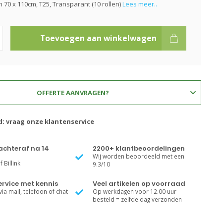
 70 x 110cm, T25, Transparant (10 rollen)
Lees meer..
Toevoegen aan winkelwagen
OFFERTE AANVRAGEN?
d: vraag onze klantenservice
achteraf na 14
2200+ klantbeoordelingen
Wij worden beoordeeld met een
 Billink
9.3/10
rvice met kennis
Veel artikelen op voorraad
ia mail, telefoon of chat
Op werkdagen voor 12.00 uur
besteld = zelfde dag verzonden