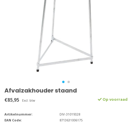
Afvalzakhouder staand
€85,95
Op voorraad
Excl. btw
Artikelnummer:
DIV-31019328
EAN Code:
8713631006175