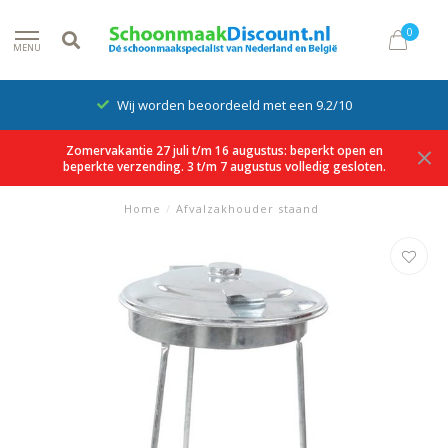
0
MENU
Wij worden beoordeeld met een 9.2/10
Zomervakantie 27 juli t/m 16 augustus: beperkt open en
beperkte verzending. 3 t/m 7 augustus volledig gesloten.
Home
/
Afvalzakhouder staand