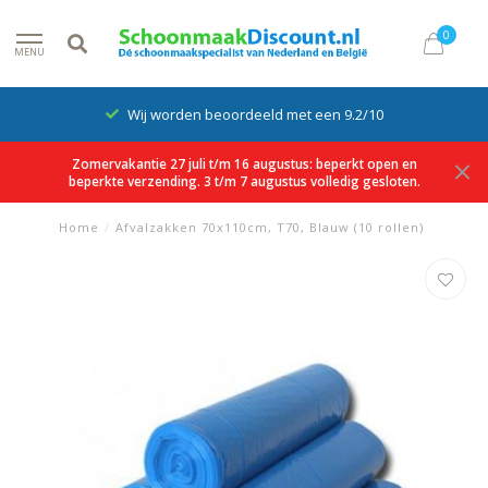
0
MENU
Wij worden beoordeeld met een 9.2/10
Zomervakantie 27 juli t/m 16 augustus: beperkt open en
beperkte verzending. 3 t/m 7 augustus volledig gesloten.
Home
/
Afvalzakken 70x110cm, T70, Blauw (10 rollen)