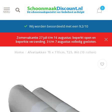
0
MENU
Wij worden beoordeeld met een 9.2/10
Zomervakantie 27 juli t/m 16 augustus: beperkt open en
beperkte verzending. 3 t/m 7 augustus volledig gesloten.
Home
/
Afvalzakken 70 x 110cm, T25, Wit (10 rollen)