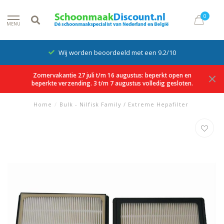
0
MENU
Wij worden beoordeeld met een 9.2/10
Zomervakantie 27 juli t/m 16 augustus: beperkt open en
beperkte verzending. 3 t/m 7 augustus volledig gesloten.
Home
/
Bulk - Nilfisk Family / Extreme Hepafilter