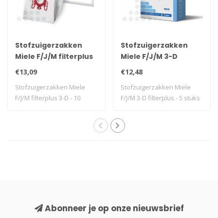
Stofzuigerzakken
Stofzuigerzakken
Miele F/J/M filterplus
Miele F/J/M 3-D
3-D - 10 stuks
filterplus - 5 stuks +
€13,09
€12,48
filter
Stofzuigerzakken Miele
Stofzuigerzakken Miele
F/J/M filterplus 3-D - 10
F/J/M 3-D filterplus - 5 stuks
stuks
+ filt..
Abonneer je op onze nieuwsbrief