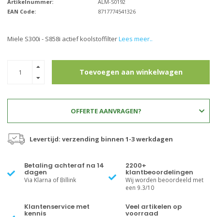
Artikelnummer:
ALM-S0192
EAN Code:
8717774541326
Miele S300i - S858i actief koolstoffilter
Lees meer..
Toevoegen aan winkelwagen
OFFERTE AANVRAGEN?
Levertijd: verzending binnen 1-3 werkdagen
Betaling achteraf na 14
2200+
dagen
klantbeoordelingen
Via Klarna of Billink
Wij worden beoordeeld met
een 9.3/10
Klantenservice met
Veel artikelen op
kennis
voorraad