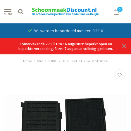
0
MENU
Wij worden beoordeeld met een 9.2/10
Zomervakantie 27 juli t/m 16 augustus: beperkt open en
beperkte verzending. 3 t/m 7 augustus volledig gesloten.
Home
/
Miele S300i - S858i actief koolstoffilter