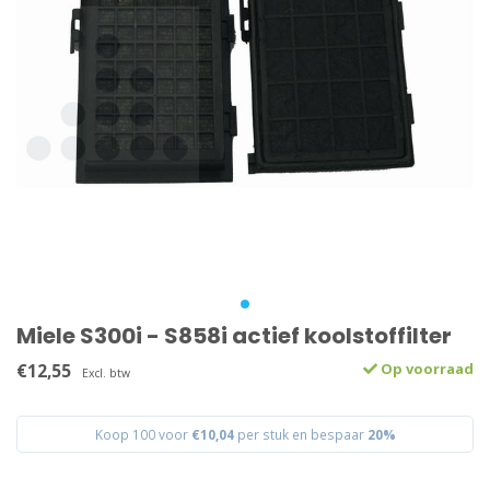
Miele S300i - S858i actief koolstoffilter
€12,55
Op voorraad
Excl. btw
Koop 100 voor
€10,04
per stuk en bespaar
20%