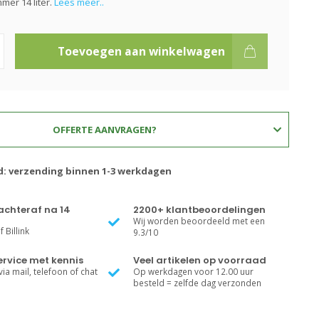
er 14 liter.
Lees meer..
Toevoegen aan winkelwagen
OFFERTE AANVRAGEN?
jd: verzending binnen 1-3 werkdagen
achteraf na 14
2200+ klantbeoordelingen
Wij worden beoordeeld met een
 Billink
9.3/10
rvice met kennis
Veel artikelen op voorraad
ia mail, telefoon of chat
Op werkdagen voor 12.00 uur
besteld = zelfde dag verzonden