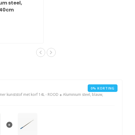
um steel,
140cm
0% KORTING
r kunststof met korf 14L - ROOD
Aluminium steel, blauw,