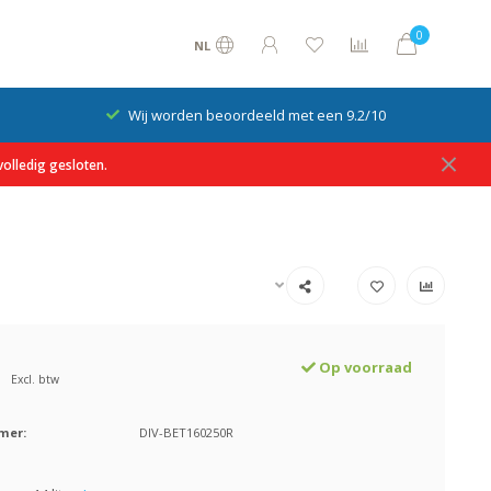
0
NL
Wij worden beoordeeld met een 9.2/10
olledig gesloten.
Op voorraad
Excl. btw
mer:
DIV-BET160250R