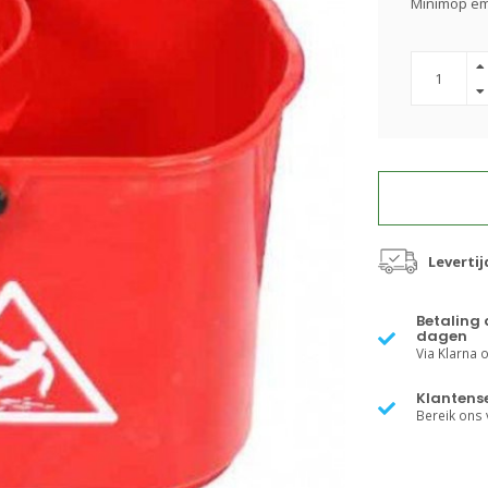
Minimop emm
Leverti
Betaling 
dagen
Via Klarna of
Klantense
Bereik ons v