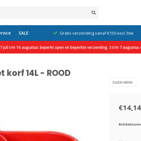
rvice
SALE
klanten
Gratis verzending vanaf €150 excl. btw
 juli t/m 16 augustus: beperkt open en beperkte verzending. 3 t/m 7 augustus v
 korf 14L - ROOD
EIGEN MERK
€14,14
Artikelnum