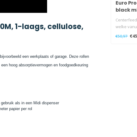
Euro Pro
black m
Centerfeed
0M, 1-laags, cellulose,
welke vanui
dispenser u
€45
€50,97
bijvoorbeeld een werkplaats of garage. Deze rollen
ls een hoog absorptievermogen en foodgoedkeuring
gebruik als in een Midi dispenser
eter papier per rol