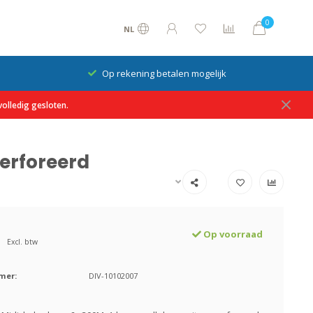
0
NL
Op rekening betalen mogelijk
olledig gesloten.
perforeerd
Op voorraad
Excl. btw
mer:
DIV-10102007