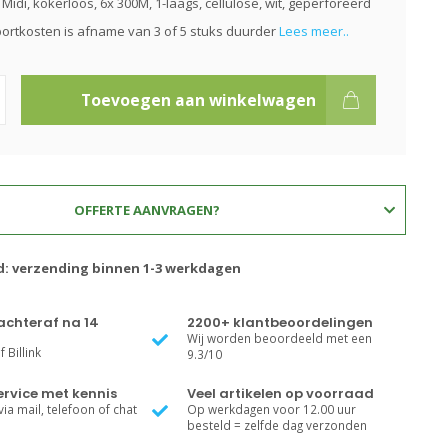
Midi, kokerloos, 6x 300M, 1-laags, cellulose, wit, geperforeerd
sportkosten is afname van 3 of 5 stuks duurder
Lees meer..
Toevoegen aan winkelwagen
OFFERTE AANVRAGEN?
jd: verzending binnen 1-3 werkdagen
achteraf na 14
2200+ klantbeoordelingen
Wij worden beoordeeld met een
 Billink
9.3/10
rvice met kennis
Veel artikelen op voorraad
ia mail, telefoon of chat
Op werkdagen voor 12.00 uur
besteld = zelfde dag verzonden