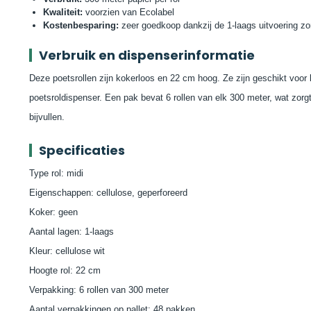
Kwaliteit:
voorzien van Ecolabel
Kostenbesparing:
zeer goedkoop dankzij de 1-laags uitvoering z
Verbruik en dispenserinformatie
Deze poetsrollen zijn kokerloos en 22 cm hoog. Ze zijn geschikt voor l
poetsroldispenser. Een pak bevat 6 rollen van elk 300 meter, wat zorg
bijvullen.
Specificaties
Type rol: midi
Eigenschappen: cellulose, geperforeerd
Koker: geen
Aantal lagen: 1-laags
Kleur: cellulose wit
Hoogte rol: 22 cm
Verpakking: 6 rollen van 300 meter
Aantal verpakkingen op pallet: 48 pakken