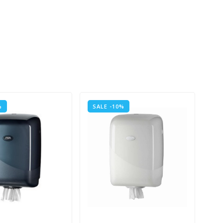
%
SALE -10%