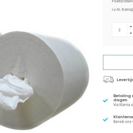
Poetsrollen 
i.v.m. tran
Leverti
Betaling 
dagen
Via Klarna of
Klantense
Bereik ons v