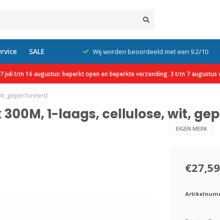
rvice
SALE
xcl. btw
Wij worden beoordeeld met een 9.2/10
 juli t/m 16 augustus: beperkt open en beperkte verzending. 3 t/m 7 augustus v
wit, geperforeerd
 300M, 1-laags, cellulose, wit, ge
EIGEN MERK
€27,59
Artikelnum