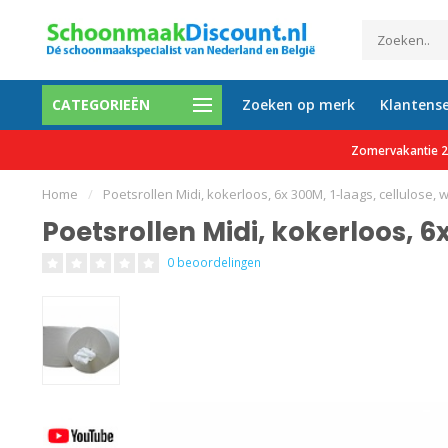
CATEGORIEËN
Zoeken op merk
Klantense
0 tevreden klanten
Gratis verzending vanaf €150 e
Zomervakantie 27
Home
/
Poetsrollen Midi, kokerloos, 6x 300M, 1-laags, cellulose, 
Poetsrollen Midi, kokerloos, 6x
0 beoordelingen