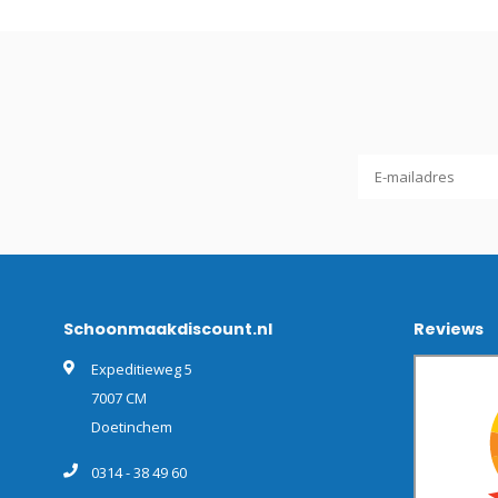
Schoonmaakdiscount.nl
Reviews
Expeditieweg 5
7007 CM
Doetinchem
0314 - 38 49 60