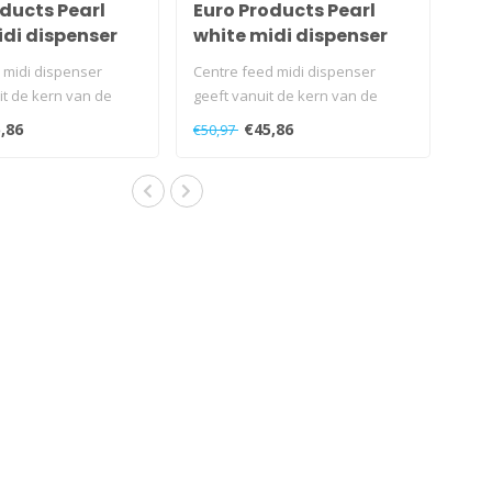
ducts Pearl
Euro Products Pearl
idi dispenser
white midi dispenser
 midi dispenser
Centre feed midi dispenser
t de kern van de
geeft vanuit de kern van de
 meters lang pa..
dispenser meterslang papi..
,86
€45,86
€50,97