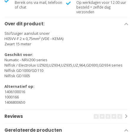
Bereik ons via mail, telefoon
Op werkdagen voor 12.00 uur
of chat
besteld = zelfde dag
verzonden
Over dit product:
Stofzuiger aansluit snoer
H05VV-F 2 x 0,75mm² (VDE - KEMA)
Zwart 15 meter
Geschikt voor:
Numatic - NRV200 series
Nilfisk / Electrolux UZ920,UZ934,UZ935,UZ,964,GD930,GD934 series
Nilfisk GD1000/GD110
Nilfisk GD1005
Alternatief op:
1406100016
1000166
1406800650
Reviews
Gerelateerde producten