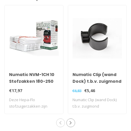
Numatic NVM-1CH 10
Numatic Clip (wand
Stofzakken 180-250
Dock) t.b.v. zuigmond
modellen
parkeerstand
€17,97
€5,46
€6,83
Deze Hepa-Flo
Numatic Clip (wand Dock)
stofzuigerzakken zijn
t.b.v. zuigmond
geschikt voor diverse mo..
parkeerstand