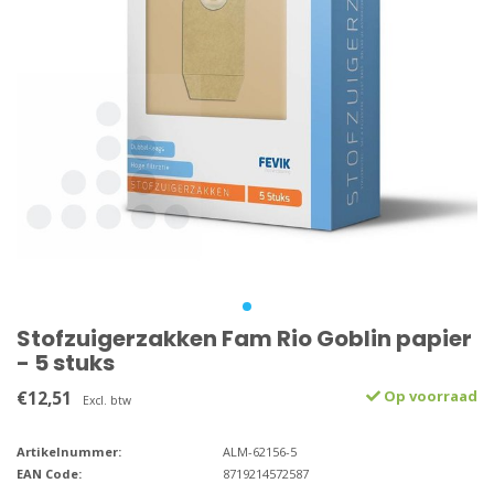
Stofzuigerzakken Fam Rio Goblin papier
- 5 stuks
€12,51
Op voorraad
Excl. btw
Artikelnummer:
ALM-62156-5
EAN Code:
8719214572587