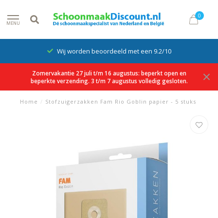
0
MENU
Wij worden beoordeeld met een 9.2/10
Zomervakantie 27 juli t/m 16 augustus: beperkt open en
beperkte verzending. 3 t/m 7 augustus volledig gesloten.
Home
/
Stofzuigerzakken Fam Rio Goblin papier - 5 stuks