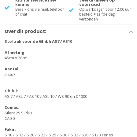
Klantenservice met
Veel artikelen op
kennis
voorraad
Bereik ons via mail, telefoon
Op werkdagen voor 12.00 uur
of chat
besteld = zelfde dag
verzonden
Over dit product:
Stofzak voor de Ghibli AS7 / AS10
Afmeting:
45cm x 28cm
Aantal
5 stuk
Ghibli:
AS 7 / ASL 7 / AS 10 / ASL 10 / WS 90 en D1000
Comac:
Silent 25 S Plus
CA 30
Fakir:
S 10 / S 12 / S 20 / S 22 / S 25 / S 30 / S 32 / S38 / S120 series