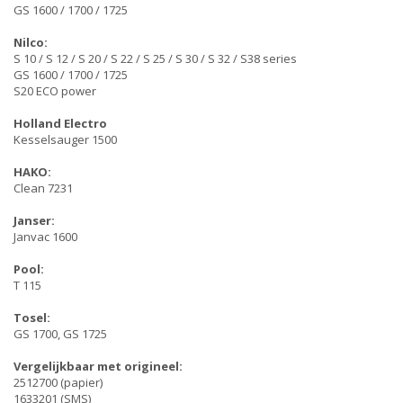
GS 1600 / 1700 / 1725
Nilco:
S 10 / S 12 / S 20 / S 22 / S 25 / S 30 / S 32 / S38 series
GS 1600 / 1700 / 1725
S20 ECO power
Holland Electro
Kesselsauger 1500
HAKO:
Clean 7231
Janser:
Janvac 1600
Pool:
T 115
Tosel:
GS 1700, GS 1725
Vergelijkbaar met origineel:
2512700 (papier)
1633201 (SMS)