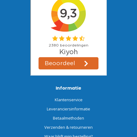
Informatie
Klantenservice
Leveranciersinformatie
Betaalmethoden
Verzenden & retourneren
Waar blijft mijn bestelling?