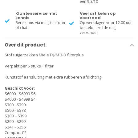
een 9.3/10
Klantenservice met
Veel artikelen op
kennis
voorraad
Bereik ons via mail, telefoon
Op werkdagen voor 12.00 uur
of chat
besteld = zelfde dag
verzonden
Over dit product:
Stofzuigerzakken Miele F/J/M 3-D filterplus
Verpakt per 5 stuks + filter
Kunststof aansluiting met extra rubberen afdichting
Geschikt voor:
S6000 - S6999 S6
S4000 - S4999 S4
S700 - S799
S500 - S578
S300i - S399
S290 - S299
S241 - S256i
Compact C2