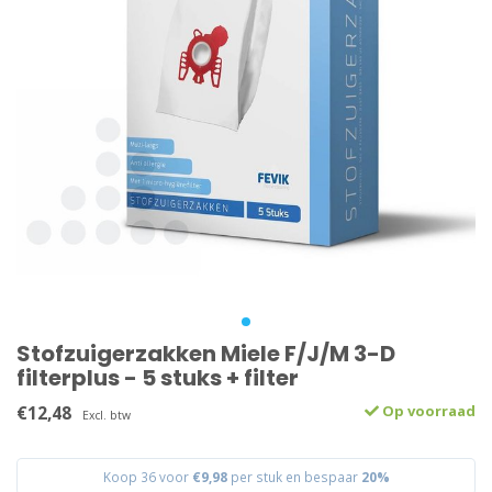
Stofzuigerzakken Miele F/J/M 3-D
filterplus - 5 stuks + filter
€12,48
Op voorraad
Excl. btw
Koop 36 voor
€9,98
per stuk en bespaar
20%