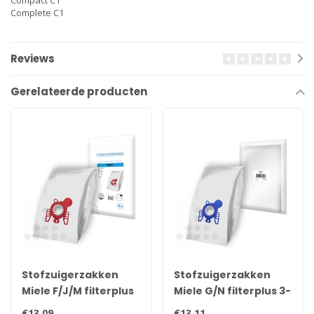
Compact C1
Complete C1
Reviews
Gerelateerde producten
Stofzuigerzakken
Stofzuigerzakken
Miele F/J/M filterplus
Miele G/N filterplus 3-
3-D - 10 stuks
D - 10 stuks
€13,09
€13,11