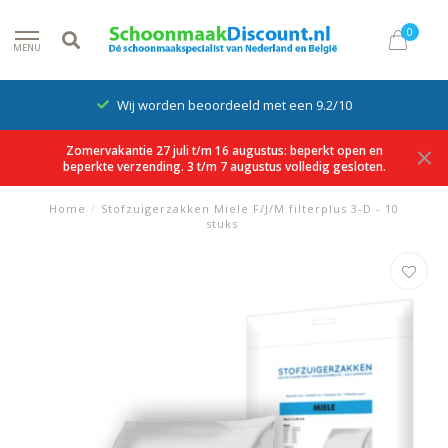
0
MENU
Wij worden beoordeeld met een 9.2/10
Zomervakantie 27 juli t/m 16 augustus: beperkt open en
beperkte verzending. 3 t/m 7 augustus volledig gesloten.
Home
/
Stofzuigerzakken Miele F/J/M filterplus 3-D - 10
stuks