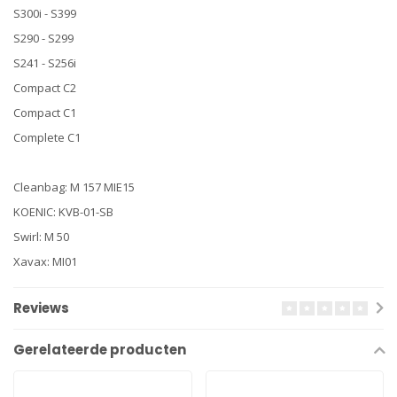
S300i - S399
S290 - S299
S241 - S256i
Compact C2
Compact C1
Complete C1
Cleanbag: M 157 MIE15
KOENIC: KVB-01-SB
Swirl: M 50
Xavax: MI01
Reviews
Gerelateerde producten