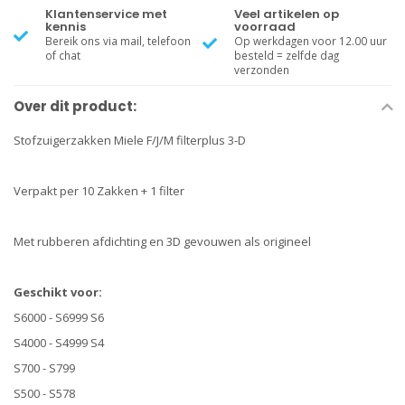
Klantenservice met
Veel artikelen op
kennis
voorraad
Bereik ons via mail, telefoon
Op werkdagen voor 12.00 uur
of chat
besteld = zelfde dag
verzonden
Over dit product:
Stofzuigerzakken Miele F/J/M filterplus 3-D
Verpakt per 10 Zakken + 1 filter
Met rubberen afdichting en 3D gevouwen als origineel
Geschikt voor:
S6000 - S6999 S6
S4000 - S4999 S4
S700 - S799
S500 - S578