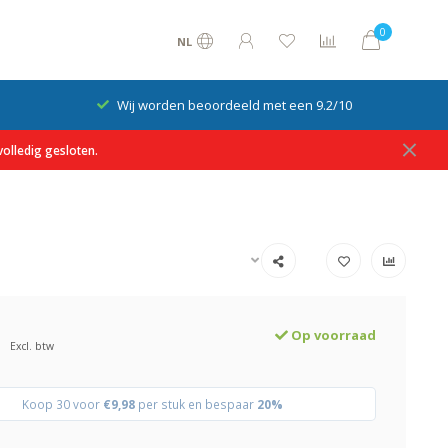
0
NL
Wij worden beoordeeld met een 9.2/10
olledig gesloten.
Op voorraad
Excl. btw
Koop 30 voor
€9,98
per stuk en bespaar
20%