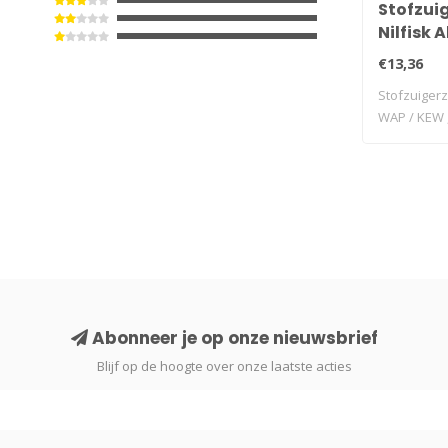
Stofzui
Nilfisk 
, AERO 2
€13,36
Stofzuigerza
WAP / KEW ,
Abonneer je op onze nieuwsbrief
Blijf op de hoogte over onze laatste acties