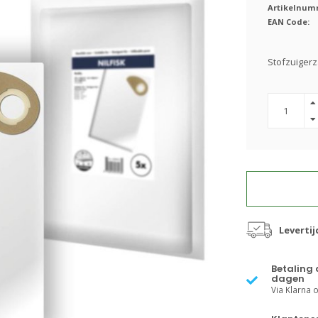
Artikelnum
EAN Code:
Stofzuigerza
Leverti
Betaling 
dagen
Via Klarna of