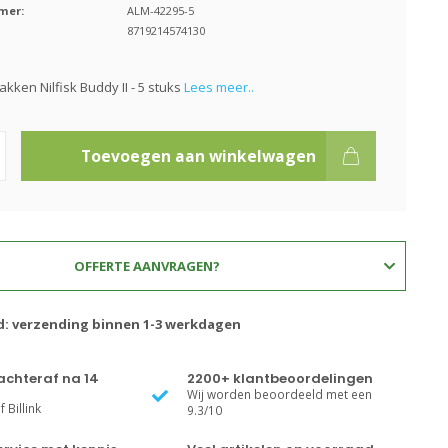
mer:
ALM-42295-5
8719214574130
kken Nilfisk Buddy II - 5 stuks
Lees meer..
Toevoegen aan winkelwagen
OFFERTE AANVRAGEN?
jd: verzending binnen 1-3 werkdagen
achteraf na 14
2200+ klantbeoordelingen
Wij worden beoordeeld met een
 Billink
9.3/10