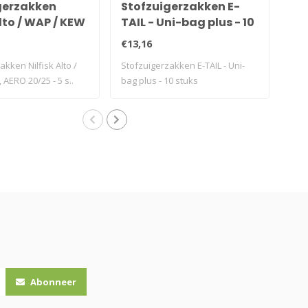
gerzakken
Stofzuigerzakken E-
St
Alto / WAP / KEW
TAIL - Uni-bag plus - 10
Ni
0/25 - 5 stuks
stuks
Hig
€13,16
€13
kken Nilfisk Alto /
Stofzuigerzakken E-TAIL - Uni-
Stof
 AERO 20/25 - 5 s..
bag plus - 10 stuks
GM80
Abonneer