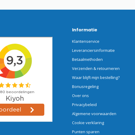
Informatie
Klantenservice
Leveranciersinformatie
Betaalmethoden
Verzenden & retourneren
Waar blijft mijn bestelling?
Bonusregeling
Over ons
Privacybeleid
Algemene voorwaarden
Cookie verklaring
Punten sparen