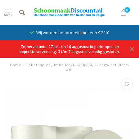
0
MENU
Wij worden beoordeeld met een 9.2/10
Zomervakantie 27 juli t/m 16 augustus: beperkt open en
beperkte verzending. 3 t/m 7 augustus volledig gesloten.
Home
/
Toiletpapier Jumbo Maxi, 6x 380M, 2-laags, cellulose,
wit