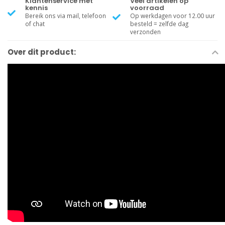
Klantenservice met
Veel artikelen op
kennis
voorraad
Bereik ons via mail, telefoon
Op werkdagen voor 12.00 uur
of chat
besteld = zelfde dag
verzonden
Over dit product: