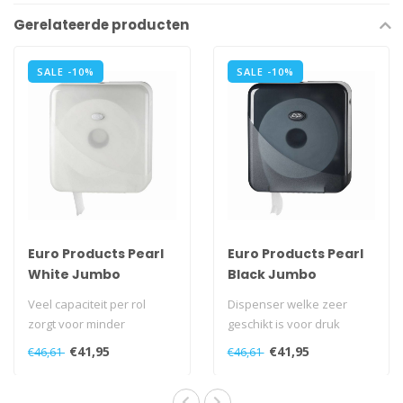
Gerelateerde producten
SALE -10%
SALE -10%
Euro Products Pearl
Euro Products Pearl
White Jumbo
Black Jumbo
toiletrolhouder -
toiletrolhouder -
Veel capaciteit per rol
Dispenser welke zeer
Maxi
Maxi
zorgt voor minder
geschikt is voor druk
vervanging van de rol en
bezochte locaties. Veel
€41,95
€41,95
€46,61
€46,61
daardoor mind..
capaciteit pe..